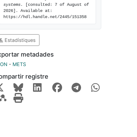
systems.
 [consulted: 7 of August of 
2026]. Available at: 
https://hdl.handle.net/2445/151358
Estadístiques
xportar metadades
SON
-
METS
ompartir registre