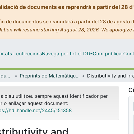
alidació de documents es reprendrà a partir del 28 d
ción de documentos se reanudará a partir del 28 de agosto 
ation will resume starting August 28, 2026. We apologize 
tats i col·leccions
Navega per tot el DD
Com publicar
Cont
Facultat de Matemàtiques i Informàtica
Preprints de Matemàtiques - Mathematics Preprint Series
Ci
us plau utilitzeu sempre aquest identificador per
ar o enllaçar aquest document:
ps://hdl.handle.net/2445/151358
tributivity and