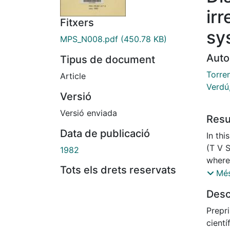
irr
Fitxers
sy
MPS_N008.pdf
(450.78 KB)
Auto
Tipus de document
Torren
Article
Verdú
Versió
Versió enviada
Res
Data de publicació
In thi
(T V S
1982
where
Tots els drets reservats
to the
Més
distri
Desc
clarac
Prepri
cientí