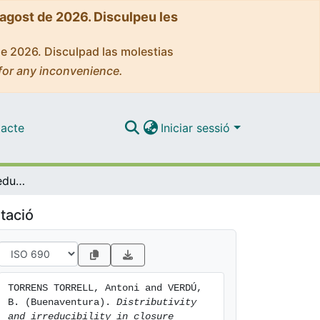
'agost de 2026. Disculpeu les
de 2026. Disculpad las molestias
for any inconvenience.
acte
Iniciar sessió
Distributivity and irreducibility in closure systems
tació
TORRENS TORRELL, Antoni and VERDÚ, 
B. (Buenaventura). 
Distributivity 
and irreducibility in closure 