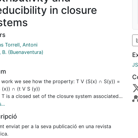
educibility in closure
stems
rs
s Torrell, Antoni
, B. (Buenaventura)
E
J
um
C
s work we see how the property: T V (S(x) ∩ S(y)) =
 (x)) ∩ (t V S (y))
 T is a closed set of the closure system associated
 closure to the operator S, is related to the
...
butivity of the closure system's lattice and to a
ripció
terization of the irreducible closed sets.
nt enviat per a la seva publicació en una revista
fica.