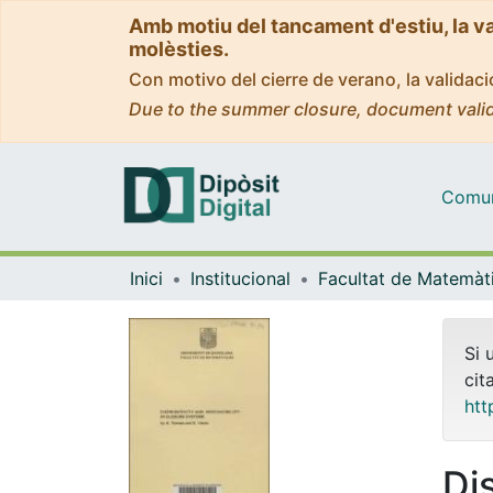
Amb motiu del tancament d'estiu, la v
molèsties.
Con motivo del cierre de verano, la valida
Due to the summer closure, document valid
Comuni
Inici
Institucional
Si 
cit
htt
Dis