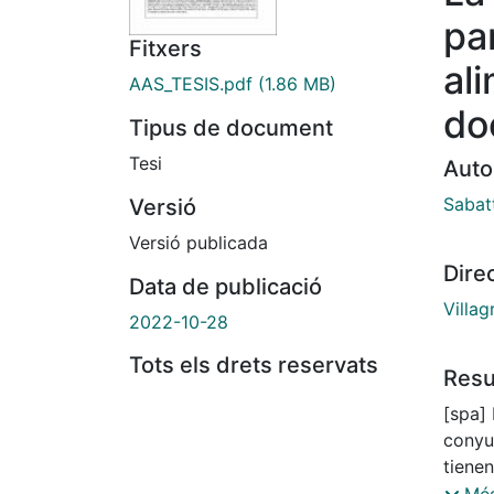
pa
Fitxers
al
AAS_TESIS.pdf
(1.86 MB)
doc
Tipus de document
Tesi
Auto
Sabat
Versió
Versió publicada
Dire
Data de publicació
Villag
2022-10-28
Tots els drets reservats
Res
[spa] 
conyu
tiene
princi