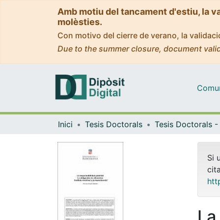
Amb motiu del tancament d'estiu, la v
molèsties.
Con motivo del cierre de verano, la valida
Due to the summer closure, document valid
Comuni
Inici
Tesis Doctorals
Si 
cit
htt
La