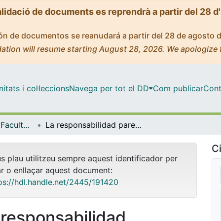
alidació de documents es reprendrà a partir del 28 d
ción de documentos se reanudará a partir del 28 de agosto 
ation will resume starting August 28, 2026. We apologize 
tats i col·leccions
Navega per tot el DD
Com publicar
Cont
Tesis Doctorals - Facultat - Dret
La responsabilidad parental: La obligación de alimentos. Análisis doctrinal y jurisprudencial
Ci
us plau utilitzeu sempre aquest identificador per
ar o enllaçar aquest document:
ps://hdl.handle.net/2445/191420
 responsabilidad