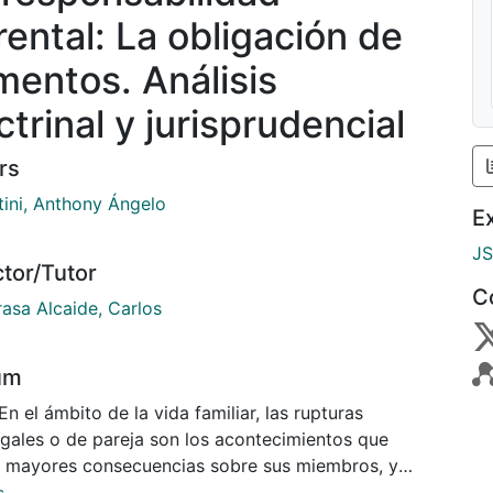
rental: La obligación de
imentos. Análisis
trinal y jurisprudencial
rs
tini, Anthony Ángelo
E
J
ctor/Tutor
C
rasa Alcaide, Carlos
um
En el ámbito de la vida familiar, las rupturas
gales o de pareja son los acontecimientos que
n mayores consecuencias sobre sus miembros, y
palmente sobre los más débiles, los niños, niñas y