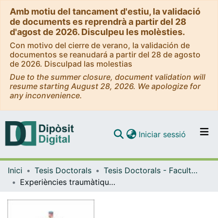
Amb motiu del tancament d'estiu, la validació
de documents es reprendrà a partir del 28
d'agost de 2026. Disculpeu les molèsties.
Con motivo del cierre de verano, la validación de
documentos se reanudará a partir del 28 de agosto
de 2026. Disculpad las molestias
Due to the summer closure, document validation will
resume starting August 28, 2026. We apologize for
any inconvenience.
(current)
Iniciar sessió
Comunitats i col·leccions
Inici
Tesis Doctorals
Tesis Doctorals - Facultat - Medicina i Ciències de la Salut
Navega per tot el DD
Experiències traumàtiques en la infància i conductes suïcides en pacients amb un primer episodi psicòtic
Com publicar
Contacte