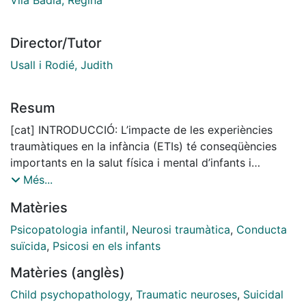
Director/Tutor
Usall i Rodié, Judith
Resum
[cat] INTRODUCCIÓ: L’impacte de les experiències
traumàtiques en la infància (ETIs) té conseqüències
importants en la salut física i mental d’infants i
adolescents no només en aquesta etapa vital sinó
Més...
també conseqüències en l’edat adulta. Patir una ETI
Matèries
s’ha associat amb una pitjor salut mental i amb un
increment de trastorns psiquiàtrics, entre aquests, els
Psicopatologia infantil
,
Neurosi traumàtica
,
Conducta
trastorns psicòtics. Per altra banda, les conductes
suïcida
,
Psicosi en els infants
suïcides (CS) han augmentat en el últims anys,
Matèries (anglès)
associant-se també a una pitjor salut mental.
Concretament, en les persones que pateixen un primer
Child psychopathology
,
Traumatic neuroses
,
Suicidal