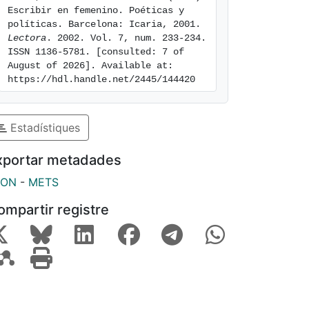
Escribir en femenino. Poéticas y 
políticas. Barcelona: Icaria, 2001. 
Lectora
. 2002. Vol. 7, num. 233-234. 
ISSN 1136-5781. [consulted: 7 of 
August of 2026]. Available at: 
https://hdl.handle.net/2445/144420
Estadístiques
xportar metadades
SON
-
METS
ompartir registre