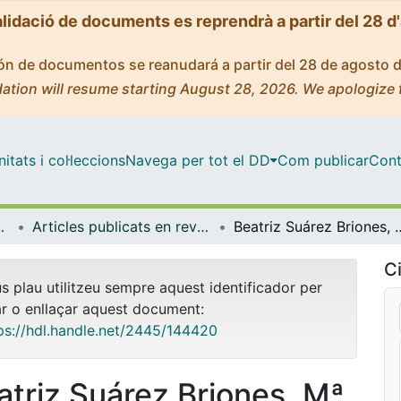
alidació de documents es reprendrà a partir del 28 d
ción de documentos se reanudará a partir del 28 de agosto 
ation will resume starting August 28, 2026. We apologize 
tats i col·leccions
Navega per tot el DD
Com publicar
Cont
s i Estudis Anglesos
Articles publicats en revistes (Llengües i Literatures Modernes i Estudis Anglesos)
Beatriz Suárez Briones, Mª Belén Martín Lucas, Mª Jesús Fariña Busto (eds.): E
Ci
us plau utilitzeu sempre aquest identificador per
ar o enllaçar aquest document:
ps://hdl.handle.net/2445/144420
atriz Suárez Briones, Mª