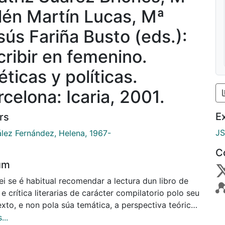
lén Martín Lucas, Mª
sús Fariña Busto (eds.):
cribir en femenino.
ticas y políticas.
rcelona: Icaria, 2001.
E
rs
J
lez Fernández, Helena, 1967-
C
um
i se é habitual recomendar a lectura dun libro de
 e crítica literarias de carácter compilatorio polo seu
xto, e non pola súa temática, a perspectiva teórica,
posta metodolóxica ou a importancia das autoras
...