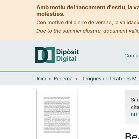
Amb motiu del tancament d'estiu, la v
molèsties.
Con motivo del cierre de verano, la valida
Due to the summer closure, document valid
Comuni
Inici
Recerca
Llengües i Literatures Moderne
Si 
cit
htt
Be