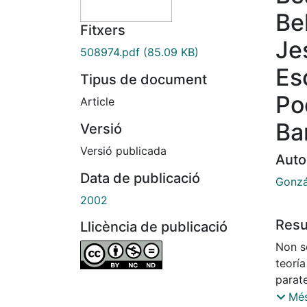
Be
Fitxers
Je
508974.pdf
(85.09 KB)
Es
Tipus de document
Poé
Article
Ba
Versió
Versió publicada
Auto
Data de publicació
Gonzá
2002
Res
Llicència de publicació
Non se
teoría
parate
a pro
Més