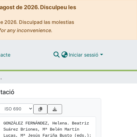
'agost de 2026. Disculpeu les
de 2026. Disculpad las molestias
for any inconvenience.
acte
Iniciar sessió
scribir en femenino. Poéticas y políticas. Barcelona: Icaria, 2001.
tació
GONZÁLEZ FERNÁNDEZ, Helena. Beatriz 
Suárez Briones, Mª Belén Martín 
Lucas, Mª Jesús Fariña Busto (eds.): 