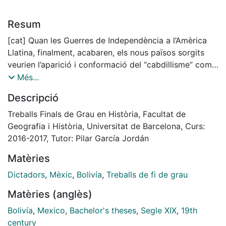
Resum
[cat] Quan les Guerres de Independència a l’Amèrica
Llatina, finalment, acabaren, els nous països sorgits
veurien l’aparició i conformació del “cabdillisme” com
a forma de fer política, dominant la regió durant la
Més...
primera meitat del segle XIX. En aquest treball, vist
Descripció
com un estat de la qüestió, ens centrem en els
“cabdills”; com van sorgir, com van prendre el poder i
Treballs Finals de Grau en Història, Facultat de
com van mantenir-lo. A més, abordem dos anàlisis de
Geografia i Història, Universitat de Barcelona, Curs:
cas, Mèxic i Bolívia, per tal de poder demostrar les
2016-2017, Tutor: Pilar García Jordán
hipòtesis plantejades.
Matèries
[eng] When the Latin America Wars of Independence
were finally over, the new countries that appeared saw
Dictadors
,
Mèxic
,
Bolivía
,
Treballs de fi de grau
the emergence and conformation of the “caudillismo”,
Matèries (anglès)
a new type of politics which dominated the region
during the first half of the Nineteenth Century. In this
Bolivía
,
Mexico
,
Bachelor's theses
,
Segle XIX
,
19th
work, thought as to see the historiographic state of
century