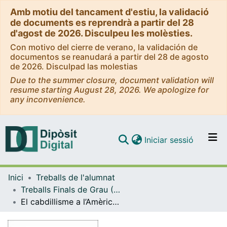
Amb motiu del tancament d'estiu, la validació
de documents es reprendrà a partir del 28
d'agost de 2026. Disculpeu les molèsties.
Con motivo del cierre de verano, la validación de
documentos se reanudará a partir del 28 de agosto
de 2026. Disculpad las molestias
Due to the summer closure, document validation will
resume starting August 28, 2026. We apologize for
any inconvenience.
(current)
Iniciar sessió
Comunitats i col·leccions
Inici
Treballs de l'alumnat
Navega per tot el DD
Treballs Finals de Grau (TFG) - Història
Com publicar
El cabdillisme a l’Amèrica Llatina en la primera meitat del segle XIX
Contacte