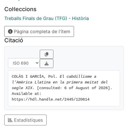
the matter, we try to focus on the “caudillos”; how they
Col·leccions
emerged, they took control of the power and they
kept it. Also, we specify in studying two examples,
Treballs Finals de Grau (TFG) - Història
that are Mexico and Bolivia, to be able to prove the
Pàgina completa de l'ítem
hypothesis.
Citació
COLÀS I GARCÍA, Pol. 
El cabdillisme a 
l’Amèrica Llatina en la primera meitat del 
segle XIX.
 [consulted: 6 of August of 2026]. 
Available at: 
https://hdl.handle.net/2445/120614
Estadístiques