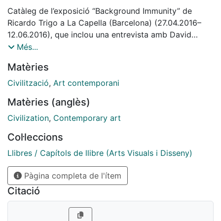
Catàleg de l’exposició “Background Immunity” de
Ricardo Trigo a La Capella (Barcelona) (27.04.2016–
12.06.2016), que inclou una entrevista amb David
Armengol. Des d’un enfocament neomaterialista, el
Més...
projecte investiga materials descontextualitzats dels
Matèries
seus àmbits empresarial, científic i tècnic que
esdevenen suports en les arts visuals: materials que
Civilització
,
Art contemporani
operen com a discurs i no només com a mitjà, fent
Matèries (anglès)
visibles els mecanismes que els invisibilitzen i
neutralitzen dins les formes flexibles de l’art. En aquest
Civilization
,
Contemporary art
sentit, Background Immunity explora com la noció de
Col·leccions
progrés incideix en la constitució de les formes de
representació artística i en les relacions de
Llibres / Capítols de llibre (Arts Visuals i Disseny)
dependència tècnica entre el desenvolupament
Pàgina completa de l'ítem
científic i els discursos artístics sensibles a l’evolució
social de la tecnologia.
Citació