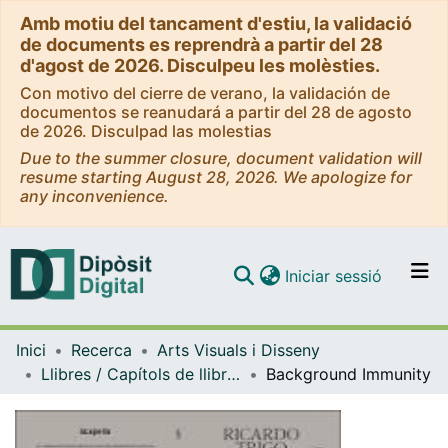
Amb motiu del tancament d'estiu, la validació
de documents es reprendrà a partir del 28
d'agost de 2026. Disculpeu les molèsties.
Con motivo del cierre de verano, la validación de
documentos se reanudará a partir del 28 de agosto
de 2026. Disculpad las molestias
Due to the summer closure, document validation will
resume starting August 28, 2026. We apologize for
any inconvenience.
(current)
Iniciar sessió
Comunitats i col·leccions
Inici
Recerca
Arts Visuals i Disseny
Navega per tot el DD
Llibres / Capítols de llibre (Arts Visuals i Disseny)
Background Immunity
Com publicar
Contacte