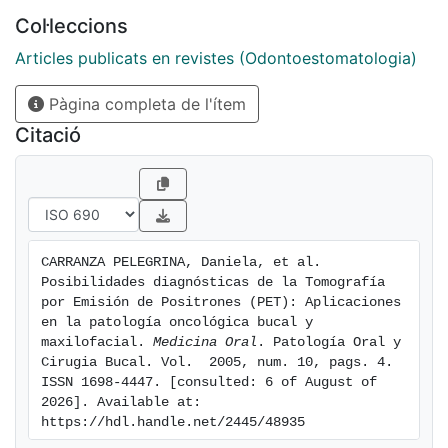
tumores de cabeza y cuello, la detección de
Col·leccions
metástasis y linfoadenopatías no valorables
clínicamente, así como para el diagnóstico de
Articles publicats en revistes (Odontoestomatologia)
recidivas tumorales. El único trazador que tiene
Pàgina completa de l'ítem
aplicación clínica es la fluor-desoxiglucosa- F18 o
FDG. La PET detecta la intensa acumulación de FDG
Citació
que se produce en los tumores malignos, debido al
mayor índice glicolítico que tienen las células
neoplásicas. Con la introducción de sistemas híbridos
que combinan la tomografía computadorizada o la
resonancia magnética con la tomografía por emisión
CARRANZA PELEGRINA, Daniela, et al. 
de positrones, se está produciendo un importante
Posibilidades diagnósticas de la Tomografía 
avance en el diagnóstico y el seguimiento de la
por Emisión de Positrones (PET): Aplicaciones 
patología oncológica de cabeza y cuello.
en la patología oncológica bucal y 
maxilofacial. 
Medicina Oral
. Patología Oral y 
Cirugia Bucal. Vol.  2005, num. 10, pags. 4. 
ISSN 1698-4447. [consulted: 6 of August of 
2026]. Available at: 
https://hdl.handle.net/2445/48935