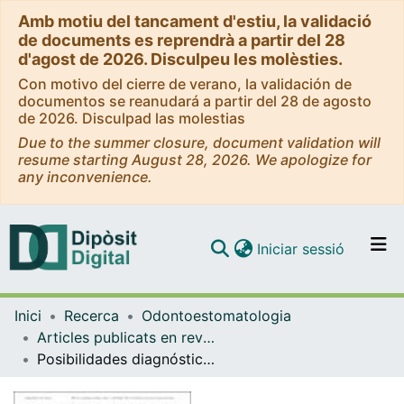
Amb motiu del tancament d'estiu, la validació
de documents es reprendrà a partir del 28
d'agost de 2026. Disculpeu les molèsties.
Con motivo del cierre de verano, la validación de
documentos se reanudará a partir del 28 de agosto
de 2026. Disculpad las molestias
Due to the summer closure, document validation will
resume starting August 28, 2026. We apologize for
any inconvenience.
(current)
Iniciar sessió
Comunitats i col·leccions
Inici
Recerca
Odontoestomatologia
Navega per tot el DD
Articles publicats en revistes (Odontoestomatologia)
Com publicar
Posibilidades diagnósticas de la Tomografía por Emisión de Positrones (PET): Aplicaciones en la patología oncológica bucal y maxilofacial
Contacte