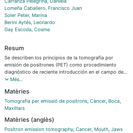
Carranza Pelegrina, Daniela
Lomeña Caballero, Francisco Juan
Soler Peter, Marina
Berini Aytés, Leonardo
Gay Escoda, Cosme
Resum
Se describen los principios de la tomografía por
emisión de positrones (PET) como procedimiento
diagnóstico de reciente introducción en el campo de
las Ciencias de la Salud. Las aplicaciones clínicas
Més...
principales se dan en un grupo concreto de
Matèries
especialidades: la cardiología, neurología, psiquiatría y
sobre todo la oncología. La tomografía por emisión de
Tomografia per emissió de positrons
,
Càncer
,
Boca
,
positrones es una técnica de diagnóstico por la
Maxil·lars
imagen no invasiva de uso clínico. Se trata de una
Matèries (anglès)
excelente herramienta para el estudio de la
estadificación y la posible malignización de los
Positron emission tomography
,
Cancer
,
Mouth
,
Jaws