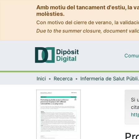
Amb motiu del tancament d'estiu, la v
molèsties.
Con motivo del cierre de verano, la valida
Due to the summer closure, document valid
Comuni
Inici
Recerca
Infermeria de Salu
Si 
cit
htt
Pr