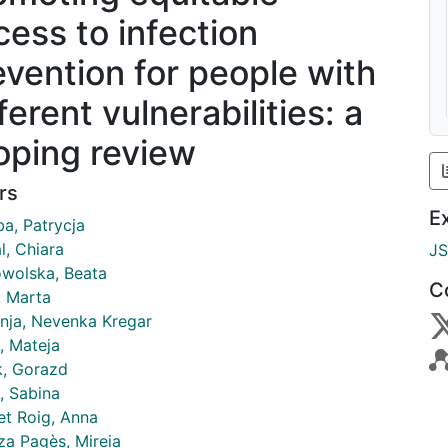
cess to infection
evention for people with
ferent vulnerabilities: a
oping review
rs
E
a, Patrycja
l, Chiara
J
wolska, Beata
C
, Marta
onja, Nevenka Kregar
, Mateja
k, Gorazd
, Sabina
et Roig, Anna
za Pagès, Mireia