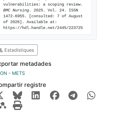
vulnerabilities: a scoping review. 
BMC Nursing
. 2025. Vol. 24. ISSN 
1472-6955. [consulted: 7 of August 
of 2026]. Available at: 
https://hdl.handle.net/2445/223725
Estadístiques
xportar metadades
SON
-
METS
ompartir registre