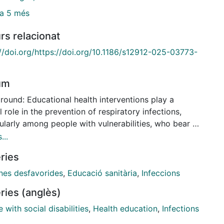
a 5 més
rs relacionat
://doi.org/https://doi.org/10.1186/s12912-025-03773-
um
round: Educational health interventions play a
l role in the prevention of respiratory infections,
ularly among people with vulnerabilities, who bear a
oportionate burden, which can lead to severe
...
ications such as increased morbidity and mortality.
ries
ed educational approaches, including digital
ventions, are essential to engage and empower these
nes desfavorides
,
Educació sanitària
,
Infeccions
s, promote self-care behaviors, and reduce health
ries (anglès)
ties. Despite their significance, evidence on
ional interventions, particularly those leveraging
 with social disabilities
,
Health education
,
Infections
l platforms, has yet to be systematically mapped. To