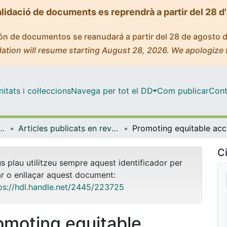
alidació de documents es reprendrà a partir del 28 d
ción de documentos se reanudará a partir del 28 de agosto 
ation will resume starting August 28, 2026. We apologize 
tats i col·leccions
Navega per tot el DD
Com publicar
Cont
t Pública, Salut Mental i Maternoinfantil
Articles publicats en revistes (Infermeria de Salut Pública, Salut mental i Maternoinfantil)
Promotin
Ci
us plau utilitzeu sempre aquest identificador per
ar o enllaçar aquest document:
ps://hdl.handle.net/2445/223725
omoting equitable