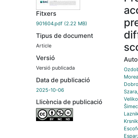
ac
Fitxers
pr
901604.pdf
(2.22 MB)
dif
Tipus de document
sc
Article
Versió
Auto
Versió publicada
Ozdob
Morea
Data de publicació
Dobro
2025-10-06
Szara
Velik
Llicència de publicació
Šimec
Lazni
Krsnik
Escof
Espar