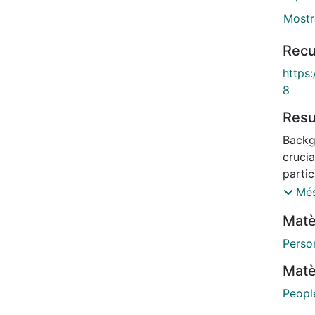
Mostr
Recu
https
8
Res
Backg
crucia
partic
dispr
Més
compl
Matè
Tailor
inter
Perso
group
Matè
inequi
educat
People
digita