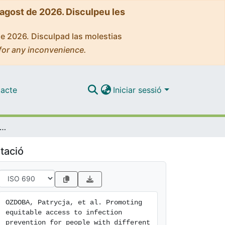
'agost de 2026. Disculpeu les
de 2026. Disculpad las molestias
for any inconvenience.
acte
Iniciar sessió
g equitable access to infection prevention for people with different vulnerabilities: a scoping review
tació
OZDOBA, Patrycja, et al. Promoting 
equitable access to infection 
prevention for people with different 