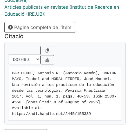
Educativa)
Este trabajo recoge específicamente la información
Articles publicats en revistes (Institut de Recerca en
sobre el uso de tecnologías y se basa en un
Educació (IRE.UB))
cuestionario aplicado a gestores y responsables de
Pàgina completa de l'ítem
Practicum y TFG/TFM en grados de Educación. El
cuestionario se aplicaba mediante entrevista personal
Citació
y recoge otros temas además de los planteados aquí.
Un informe más completo de ese estudio incluyendo
esos otros temas puede encontrarse en Autores
(2015).
BARTOLOMÉ, Antonio R. (Antonio Ramón), CANTÓN 
MAYO, Isabel and MORAL FERRER, José Manuel. 
Una revisión a los practicum de la educación 
desde las tecnologías. 
Revista Practicum
. 
2017. Vol. 1, num. 1, pags. 40-53. ISSN 2530-
4550. [consulted: 8 of August of 2026]. 
Available at: 
https://hdl.handle.net/2445/155339