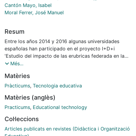
Cantón Mayo, Isabel
Moral Ferrer, José Manuel
Resum
Entre los años 2014 y 2016 algunas universidades
españolas han participado en el proyecto I+D+i
'Estudio del impacto de las erubricas federada en la
evaluación de las competencias en el practicum',
Més...
financiado por el Plan Nacional de I+D+i de Excelencia
Matèries
(2014-2017) no EDU2013-41974-P. Aunque el proyecto
está dirigido a obtener información y producir
Pràcticums
,
Tecnologia educativa
innovación en la evaluación de las competencias del
Matèries (anglès)
practicum utilizando rúbricas electrónicas, en el
proceso se ha recogido abundante información de
Practicums
,
Educational technology
gestores, guías de estudio, tutores académicos y
Col·leccions
tutores de los centros. Entre esa información se
incluyen datos sobre el uso de las tecnologías en la
Articles publicats en revistes (Didàctica i Organització
tutorización del practicum en estudios de Educación.