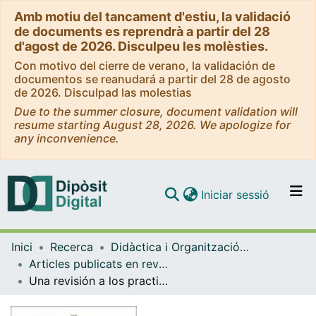
Amb motiu del tancament d'estiu, la validació
de documents es reprendrà a partir del 28
d'agost de 2026. Disculpeu les molèsties.
Con motivo del cierre de verano, la validación de
documentos se reanudará a partir del 28 de agosto
de 2026. Disculpad las molestias
Due to the summer closure, document validation will
resume starting August 28, 2026. We apologize for
any inconvenience.
(current)
Iniciar sessió
Comunitats i col·leccions
Inici
Recerca
Didàctica i Organització Educativa
Navega per tot el DD
Articles publicats en revistes (Didàctica i Organització Educativa)
Com publicar
Una revisión a los practicum de la educación desde las tecnologías
Contacte