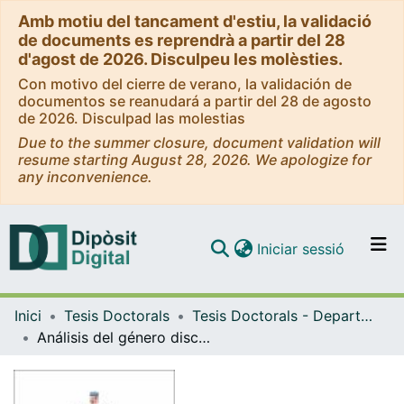
Amb motiu del tancament d'estiu, la validació
de documents es reprendrà a partir del 28
d'agost de 2026. Disculpeu les molèsties.
Con motivo del cierre de verano, la validación de
documentos se reanudará a partir del 28 de agosto
de 2026. Disculpad las molestias
Due to the summer closure, document validation will
resume starting August 28, 2026. We apologize for
any inconvenience.
(current)
Iniciar sessió
Comunitats i col·leccions
Inici
Tesis Doctorals
Tesis Doctorals - Departament - Lingüística General
Navega per tot el DD
Análisis del género discursivo aplicado a la clasificación automática de la polaridad en comentarios sobre productos
Com publicar
Contacte