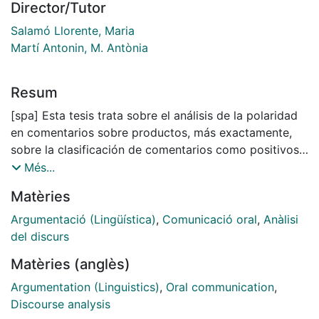
Director/Tutor
Salamó Llorente, Maria
Martí Antonin, M. Antònia
Resum
[spa] Esta tesis trata sobre el análisis de la polaridad
en comentarios sobre productos, más exactamente,
sobre la clasificación de comentarios como positivos
o negativos a partir del uso de información lingüística.
Més...
En la tesis presento un enfoque al análisis de la
Matèries
polaridad basado en el género discursivo de los
comentarios. Según este enfoque, primero se
Argumentació (Lingüística)
,
Comunicació oral
,
Anàlisi
identifican los segmentos que caracterizan el género
del discurs
discursivo de los comentarios y, posteriormente, se
Matèries (anglès)
evalúa la utilidad que cada tipo de segmento tiene
para determinar la polaridad de los comentarios. La
Argumentation (Linguistics)
,
Oral communication
,
tesis se divide en dos partes. En la primera parte,
Discourse analysis