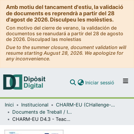
Amb motiu del tancament d'estiu, la validació
de documents es reprendrà a partir del 28
d'agost de 2026. Disculpeu les molèsties.
Con motivo del cierre de verano, la validación de
documentos se reanudará a partir del 28 de agosto
de 2026. Disculpad las molestias
Due to the summer closure, document validation will
resume starting August 28, 2026. We apologize for
any inconvenience.
(current)
Iniciar sessió
Comunitats i col·leccions
Inici
Institucional
CHARM-EU (CHallenge-driven, Accessible, Research-Based and Mobile European University Alliance)
Navega per tot el DD
Documents de Treball / Informes (CHARM-EU 2020-2022)
Com publicar
CHARM-EU D4.3 - Teaching and Learning strategies handbook
Contacte