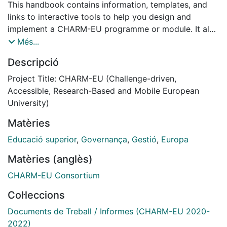
This handbook contains information, templates, and
links to interactive tools to help you design and
implement a CHARM-EU programme or module. It also
describes the CHARM-EU educational principles within
Més...
the context of programme development.
Descripció
This handbook is for teachers, researchers and
CHARM-EU stakeholders who will be developing
Project Title: CHARM-EU (Challenge-driven,
content, creating modules and teaching students
Accessible, Research-Based and Mobile European
accordingly with the CHARM-EU pedagogy, vision and
University)
values. When developing a CHARM-EU programme,
Matèries
this handbook should be consulted for guidance and
best practice.
Educació superior
,
Governança
,
Gestió
,
Europa
The information in this handbook is derived from the
Matèries (anglès)
design, development and implementation of the
CHARM-EU pilot Master’s in Global Challenges for
CHARM-EU Consortium
Sustainability. Examples from this Masters will be used
Col·leccions
throughout this document.
Documents de Treball / Informes (CHARM-EU 2020-
2022)