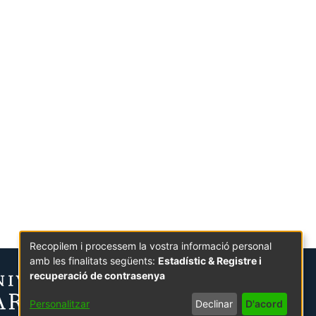
Recopilem i processem la vostra informació personal
amb les finalitats següents:
Estadístic & Registre i
recuperació de contrasenya
Personalitzar
Declinar
D'acord