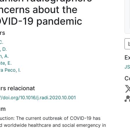
ncerns about the
VID-19 pandemic
rs
C.
, D.
, A.
E
te, E.
J
a Peco, I.
C
rs relacionat
//doi.org/10.1016/j.radi.2020.10.001
um
duction: The current outbreak of COVID-19 has
d worldwide healthcare and social emergency in