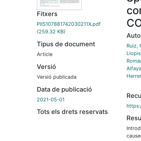
co
Fitxers
CO
PIIS107881742030211X.pdf
(259.32 KB)
Auto
Tipus de document
Ruiz, 
Llopis
Article
Roman
Versió
Alfaya
Herrer
Versió publicada
Data de publicació
Recu
2021-05-01
https:
Tots els drets reservats
Res
Intro
cause