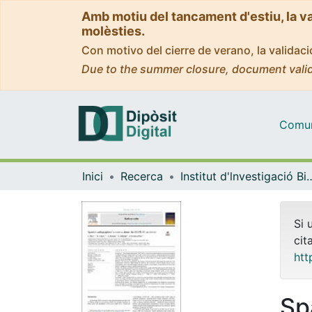
Amb motiu del tancament d'estiu, la v
molèsties.
Con motivo del cierre de verano, la valida
Due to the summer closure, document valid
Comuni
Inici
Recerca
Institut d'lnvestigació Biomèdica 
Si 
cit
htt
Sp