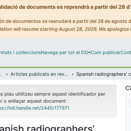
alidació de documents es reprendrà a partir del 28 d
ción de documentos se reanudará a partir del 28 de agosto 
ation will resume starting August 28, 2026. We apologize 
tats i col·leccions
Navega per tot el DD
Com publicar
Cont
de Bellvitge (IDIBELL)
Articles publicats en revistes (Institut d'lnvestigació Biomèdica de Bellvitge (IDIBELL))
Ci
us plau utilitzeu sempre aquest identificador per
ar o enllaçar aquest document:
ps://hdl.handle.net/2445/177971
anish radiographers’