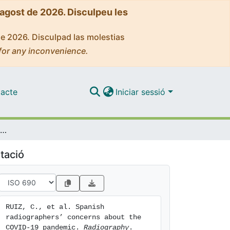
'agost de 2026. Disculpeu les
de 2026. Disculpad las molestias
for any inconvenience.
acte
Iniciar sessió
Spanish radiographers’ concerns about the COVID-19 pandemic
tació
RUIZ, C., et al. Spanish 
radiographers’ concerns about the 
COVID-19 pandemic. 
Radiography
. 