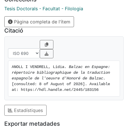
a su obra. Todo este conjunto supone sentar las bases
de un posterior estudio más ambicioso sobre la
Tesis Doctorals - Facultat - Filologia
presencia de Balzac en España.
Pàgina completa de l'ítem
Citació
ANOLL I VENDRELL, Lídia. 
Balzac en Espagne: 
répertoire bibliographique de la traduction 
espagnole de l'oeuvre d'Honoré de Balzac.
[consulted: 8 of August of 2026]. Available 
at: https://hdl.handle.net/2445/183156
Estadístiques
Exportar metadades