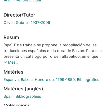
Director/Tutor
Oliver, Gabriel, 1937-2006
Resum
[spa] Este trabajo se propone la recopilación de las
traducciones españolas de la obra de Balzac. Para ello
presenta un catálogo por orden alfabético, en el que a
la vez se indica el lugar donde puede encontrarse o ha
Més...
sido citado cada uno de los libros. Este catálogo,
Matèries
debidamente analizado, nos lleva a un balance
cuantitativo de la obra de Balzac, dándose también
Espanya
,
Balzac, Honoré de, 1799-1850
,
Bibliografies
una visión general de su divulgación a través de las
Matèries (anglès)
traducciones editadas en la prensa periódica o
adaptadas para la televisión, así como las notas
Spain
,
Bibliographies
halladas en la prensa que hacían referencia al autor o
Col·leccions