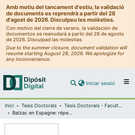
Amb motiu del tancament d'estiu, la validació
de documents es reprendrà a partir del 28
d'agost de 2026. Disculpeu les molèsties.
Con motivo del cierre de verano, la validación de
documentos se reanudará a partir del 28 de agosto
de 2026. Disculpad las molestias
Due to the summer closure, document validation will
resume starting August 28, 2026. We apologize for
any inconvenience.
(current)
Iniciar sessió
Comunitats i col·leccions
Inici
Tesis Doctorals
Tesis Doctorals - Facultat - Filologia
Navega per tot el DD
Balzac en Espagne: répertoire bibliographique de la traduction espagnole de l'oeuvre d'Honoré de Balzac
Com publicar
Contacte