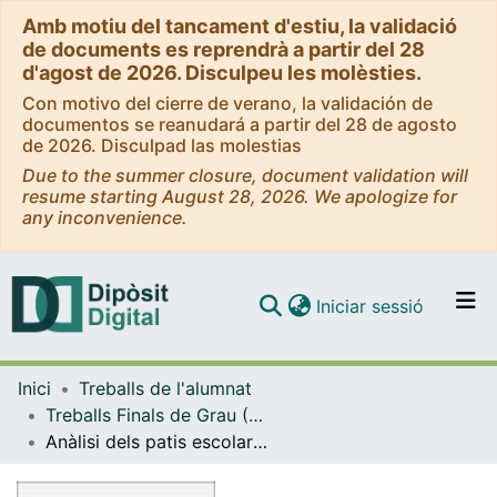
Amb motiu del tancament d'estiu, la validació
de documents es reprendrà a partir del 28
d'agost de 2026. Disculpeu les molèsties.
Con motivo del cierre de verano, la validación de
documentos se reanudará a partir del 28 de agosto
de 2026. Disculpad las molestias
Due to the summer closure, document validation will
resume starting August 28, 2026. We apologize for
any inconvenience.
(current)
Iniciar sessió
Comunitats i col·leccions
Inici
Treballs de l'alumnat
Navega per tot el DD
Treballs Finals de Grau (TFG) - Mestre d'Educació Primària
Com publicar
Anàlisi dels patis escolars des d'una perspectiva de gènere
Contacte