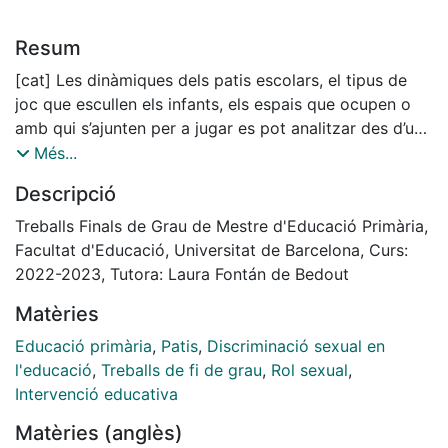
Resum
[cat] Les dinàmiques dels patis escolars, el tipus de
joc que escullen els infants, els espais que ocupen o
amb qui s’ajunten per a jugar es pot analitzar des d’una
perspectiva de gènere. De fet, el que és evident és la
Més...
segregació de gènere donada a l’estona de l’esbarjo:
Descripció
per què només els nois ocupen la pista de futbol? Des
de la teoria es vincula el futbol amb la construcció de
Treballs Finals de Grau de Mestre d'Educació Primària,
la masculinitat hegemònica, i que els constructes
Facultat d'Educació, Universitat de Barcelona, Curs:
socials es plasmen en el que passa a l’escola. L’espai
2022-2023, Tutora: Laura Fontán de Bedout
físic del pati, també acaba sent un joc de lluita i
Matèries
conquista, en el que per accedir a la pista de futbol, es
dona un permission asking dels infants que no
Educació primària
,
Patis
,
Discriminació sexual en
encaixen en el perfil típic (noies o nois associats amb
l'educació
,
Treballs de fi de grau
,
Rol sexual
,
la feminitat). L’objectiu general de la recerca és
Intervenció educativa
comprendre les dinàmiques segregadores i
Matèries (anglès)
discriminatòries dels patis escolars des d’una