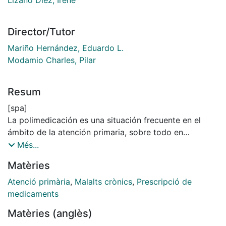
Director/Tutor
Mariño Hernández, Eduardo L.
Modamio Charles, Pilar
Resum
[spa]
La polimedicación es una situación frecuente en el
ámbito de la atención primaria, sobre todo en
pacientes mayores, con enfermedades crónicas y
Més...
tratamientos complejos, que supone un gran
Matèries
porcentaje del presupuesto en salud de los gobiernos.
Por este motivo es importante llevar a cabo estudios
Atenció primària
,
Malalts crònics
,
Prescripció de
que describan los patrones de uso y consumo de
medicaments
medicamentos en esta población, dadas sus
Matèries (anglès)
características de elevado consumo. Los resultados