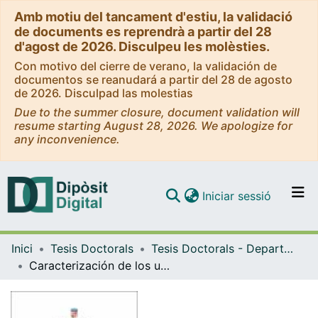
Amb motiu del tancament d'estiu, la validació
de documents es reprendrà a partir del 28
d'agost de 2026. Disculpeu les molèsties.
Con motivo del cierre de verano, la validación de
documentos se reanudará a partir del 28 de agosto
de 2026. Disculpad las molestias
Due to the summer closure, document validation will
resume starting August 28, 2026. We apologize for
any inconvenience.
(current)
Iniciar sessió
Comunitats i col·leccions
Inici
Tesis Doctorals
Tesis Doctorals - Departament - Farmàcia i Tecnologia Farmacèutica
Navega per tot el DD
Caracterización de los usuarios polimedicados y análisis de la implantación de la receta electrónica
Com publicar
Contacte