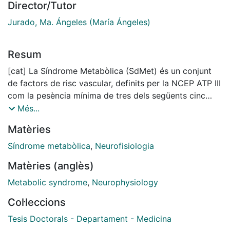
Director/Tutor
Jurado, Ma. Ángeles (María Ángeles)
Resum
[cat] La Síndrome Metabòlica (SdMet) és un conjunt
de factors de risc vascular, definits per la NCEP ATP III
com la pesència mínima de tres dels següents cinc
factors de risc vascular: obesitat, hipertensió, baix
Més...
nivell de colesterol HDL, alt nivell de triglicèrids i
Matèries
resistència a la insulina. Actualment la prevalència
mundial de la SdMet és elevada arribant a xifres entre
Síndrome metabòlica
,
Neurofisiologia
el 20-30 % de la població i aquests percentatges
Matèries (anglès)
incrementen al sector de població amb edat més
avançada.Durant l'envelliment es produeixen canvis al
Metabolic syndrome
,
Neurophysiology
sistema cerebrovascular que comporten alteracions
Col·leccions
cognitives i neuroestructurals. La demència vascular
és la segona causa de demència a l'envelliment, i
Tesis Doctorals - Departament - Medicina