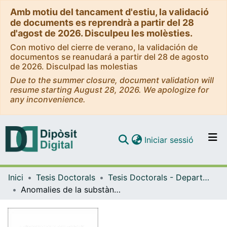
Amb motiu del tancament d'estiu, la validació
de documents es reprendrà a partir del 28
d'agost de 2026. Disculpeu les molèsties.
Con motivo del cierre de verano, la validación de
documentos se reanudará a partir del 28 de agosto
de 2026. Disculpad las molestias
Due to the summer closure, document validation will
resume starting August 28, 2026. We apologize for
any inconvenience.
(current)
Iniciar sessió
Comunitats i col·leccions
Inici
Tesis Doctorals
Tesis Doctorals - Departament - Medicina
Navega per tot el DD
Anomalies de la substància blanca cerebral i rendiment neuropsicològic de la sindrome metabòlica
Com publicar
Contacte