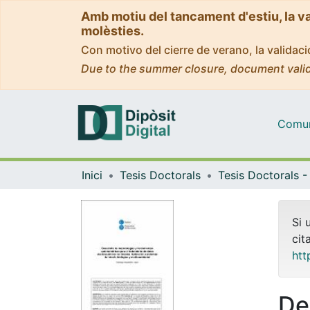
Amb motiu del tancament d'estiu, la v
molèsties.
Con motivo del cierre de verano, la valida
Due to the summer closure, document valid
Comuni
Inici
Tesis Doctorals
Si 
cit
htt
De