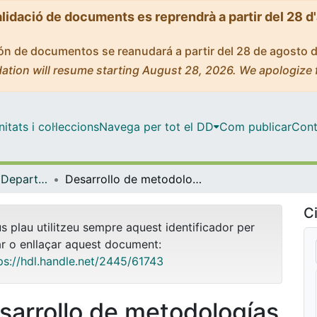
alidació de documents es reprendrà a partir del 28 d
ción de documentos se reanudará a partir del 28 de agosto 
ation will resume starting August 28, 2026. We apologize 
tats i col·leccions
Navega per tot el DD
Com publicar
Cont
Tesis Doctorals - Departament - Química Analítica
Desarrollo de metodologías y herramientas quimiométricas para el tratamiento de datos electroquímicos no lineales. Aplicación a sistemas de interés biológico y medioambiental
Ci
us plau utilitzeu sempre aquest identificador per
ar o enllaçar aquest document:
ps://hdl.handle.net/2445/61743
sarrollo de metodologías