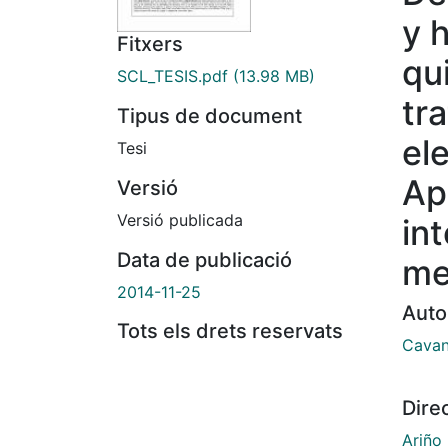
y 
Fitxers
qu
SCL_TESIS.pdf
(13.98 MB)
tr
Tipus de document
el
Tesi
Ap
Versió
Versió publicada
in
Data de publicació
me
2014-11-25
Auto
Tots els drets reservats
Cavan
Dire
Ariño 