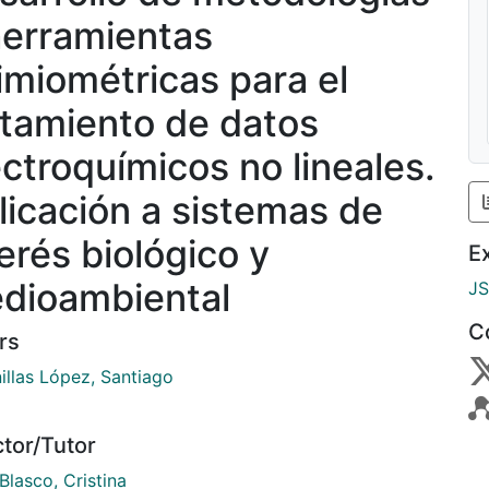
herramientas
imiométricas para el
atamiento de datos
ectroquímicos no lineales.
licación a sistemas de
terés biológico y
E
dioambiental
J
C
rs
illas López, Santiago
ctor/Tutor
Blasco, Cristina