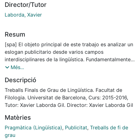
Director/Tutor
Laborda, Xavier
Resum
[spa] El objeto principal de este trabajo es analizar un
eslogan publicitario desde varios campos
interdisciplinares de la lingüística. Fundamentalmente,
se realizará el estudio desde la pragmática pero se
Més...
tendrán en cuenta áreas transversales como lo son la
Descripció
semántica, la historia de la lengua francesa y su
desarrollo en territorios africanos colonizados, así
Treballs Finals de Grau de Lingüística. Facultat de
como los factores sociológicos que determinaron la
Filologia. Universitat de Barcelona, Curs: 2015-2016,
creación de una lengua pidgin, el français tirailleur. Se
Tutor: Xavier Laborda Gil. Director: Xavier Laborda Gil
intentará estudiar el eslogan en aspectos tales como
Matèries
su economía expresiva, perdurabilidad, periodización,
densidad léxica, utilización de recursos retóricos e
Pragmàtica (Lingüística)
,
Publicitat
,
Treballs de fi de
impacto comunicativo, además de aspectos
grau