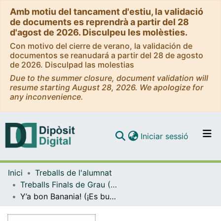
Amb motiu del tancament d'estiu, la validació
de documents es reprendrà a partir del 28
d'agost de 2026. Disculpeu les molèsties.
Con motivo del cierre de verano, la validación de
documentos se reanudará a partir del 28 de agosto
de 2026. Disculpad las molestias
Due to the summer closure, document validation will
resume starting August 28, 2026. We apologize for
any inconvenience.
(current)
Iniciar sessió
Comunitats i col·leccions
Inici
Treballs de l'alumnat
Navega per tot el DD
Treballs Finals de Grau (TFG) - Lingüística
Com publicar
Y’a bon Banania! (¡Es bueno Banania!) : análisis textual y discursivo de un eslogan publicitario conflictivo
Contacte