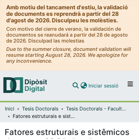
Amb motiu del tancament d'estiu, la validació
de documents es reprendrà a partir del 28
d'agost de 2026. Disculpeu les molèsties.
Con motivo del cierre de verano, la validación de
documentos se reanudará a partir del 28 de agosto
de 2026. Disculpad las molestias
Due to the summer closure, document validation will
resume starting August 28, 2026. We apologize for
any inconvenience.
(current)
Iniciar sessió
Comunitats i col·leccions
Inici
Tesis Doctorals
Tesis Doctorals - Facultat - Geografia i Història
Navega per tot el DD
Fatores estruturais e sistêmicos da competitividade urbana: Análise da cidade de Vitória da Conquista no contexto da Região Sudoeste da Bahia (Brasil)
Com publicar
Fatores estruturais e sistêmicos
Contacte