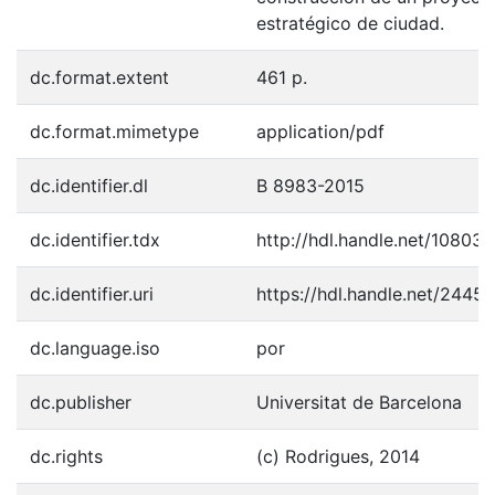
estratégico de ciudad.
dc.format.extent
461 p.
dc.format.mimetype
application/pdf
dc.identifier.dl
B 8983-2015
dc.identifier.tdx
http://hdl.handle.net/10803
dc.identifier.uri
https://hdl.handle.net/2445
dc.language.iso
por
dc.publisher
Universitat de Barcelona
dc.rights
(c) Rodrigues, 2014