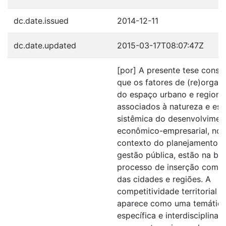
dc.date.issued
2014-12-11
dc.date.updated
2015-03-17T08:07:47Z
[por] A presente tese consi
que os fatores de (re)organ
do espaço urbano e regional
associados à natureza e est
sistêmica do desenvolvimen
econômico-empresarial, no
contexto do planejamento e
gestão pública, estão na ba
processo de inserção compe
das cidades e regiões. A
competitividade territorial 
aparece como uma temátic
específica e interdisciplinar,