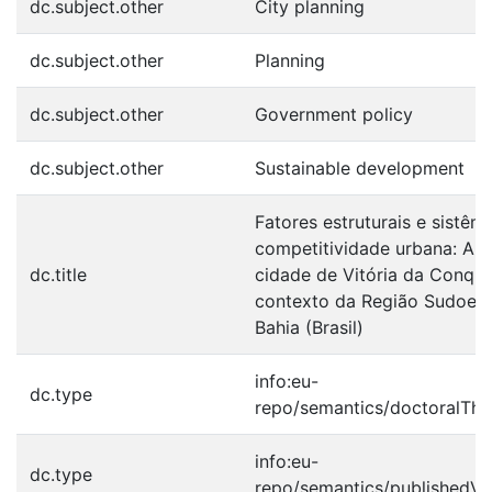
dc.subject.other
City planning
dc.subject.other
Planning
dc.subject.other
Government policy
dc.subject.other
Sustainable development
Fatores estruturais e sistêm
competitividade urbana: Aná
dc.title
cidade de Vitória da Conqui
contexto da Região Sudoest
Bahia (Brasil)
info:eu-
dc.type
repo/semantics/doctoralThe
info:eu-
dc.type
repo/semantics/publishedVe