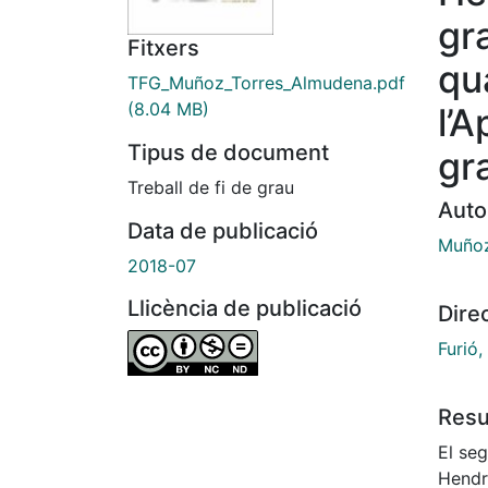
gra
Fitxers
qu
TFG_Muñoz_Torres_Almudena.pdf
(8.04 MB)
l’A
Tipus de document
gr
Treball de fi de grau
Auto
Data de publicació
Muñoz
2018-07
Llicència de publicació
Dire
Furió,
Res
El seg
Hendr