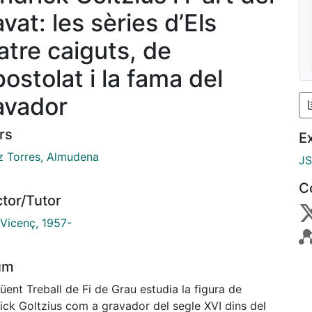
vat: les sèries d’Els
atre caiguts, de
postolat i la fama del
avador
rs
E
 Torres, Almudena
J
C
ctor/Tutor
 Vicenç, 1957-
um
üent Treball de Fi de Grau estudia la figura de
ick Goltzius com a gravador del segle XVI dins del