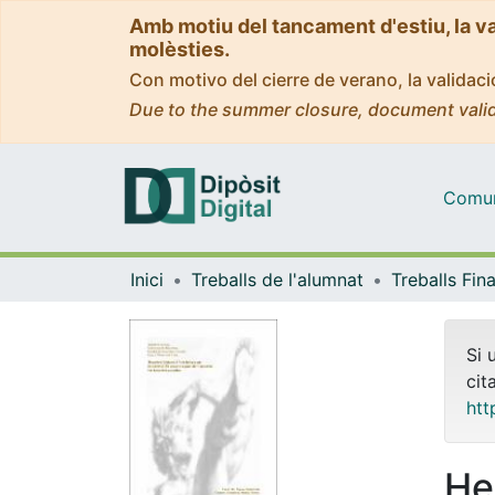
Amb motiu del tancament d'estiu, la v
molèsties.
Con motivo del cierre de verano, la valida
Due to the summer closure, document valid
Comuni
Inici
Treballs de l'alumnat
Si 
cit
htt
Hen