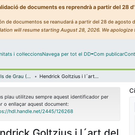
alidació de documents es reprendrà a partir del 28 d
ción de documentos se reanudará a partir del 28 de agosto 
ation will resume starting August 28, 2026. We apologize 
tats i col·leccions
Navega per tot el DD
Com publicar
Cont
Treballs Finals de Grau (TFG) - Història de l'Art
Hendrick Goltzius i l´art del gravat: les sèries d’Els quatre caiguts, de l’Apostolat i la fama del gravador
Ci
us plau utilitzeu sempre aquest identificador per
ar o enllaçar aquest document:
ps://hdl.handle.net/2445/126268
drick Goltzius i l´art del