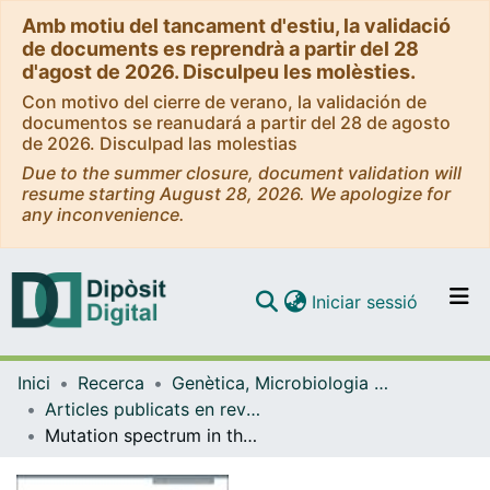
Amb motiu del tancament d'estiu, la validació
de documents es reprendrà a partir del 28
d'agost de 2026. Disculpeu les molèsties.
Con motivo del cierre de verano, la validación de
documentos se reanudará a partir del 28 de agosto
de 2026. Disculpad las molestias
Due to the summer closure, document validation will
resume starting August 28, 2026. We apologize for
any inconvenience.
(current)
Iniciar sessió
Comunitats i col·leccions
Inici
Recerca
Genètica, Microbiologia i Estadística
Navega per tot el DD
Articles publicats en revistes (Genètica, Microbiologia i Estadística)
Com publicar
Mutation spectrum in the CACNA1A gene in 49 patients with episodic ataxia
Contacte