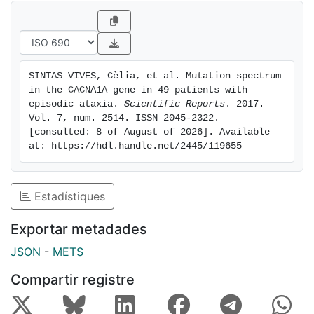
exon 35 as a result of a recombination event between
flanking intronic Alu sequences. This study allowed
identification of potentially pathogenic alterations in
our sample, five of them novel, which cover 20% of
SINTAS VIVES, Cèlia, et al. Mutation spectrum 
the patients (10/49). Our data suggest that most of
in the CACNA1A gene in 49 patients with 
these variants are disease-causing, although functional
episodic ataxia. 
Scientific Reports
. 2017. 
studies are required.
Vol. 7, num. 2514. ISSN 2045-2322. 
[consulted: 8 of August of 2026]. Available 
at: https://hdl.handle.net/2445/119655
Estadístiques
Exportar metadades
JSON
-
METS
Compartir registre