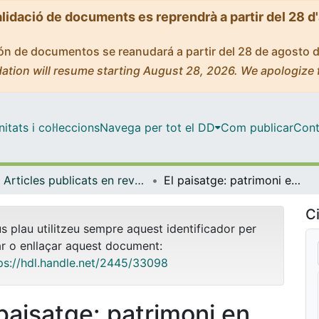
alidació de documents es reprendrà a partir del 28 d
ción de documentos se reanudará a partir del 28 de agosto 
ation will resume starting August 28, 2026. We apologize 
tats i col·leccions
Navega per tot el DD
Com publicar
Cont
Articles publicats en revistes (Didàctiques Aplicades)
El paisatge: patrimoni en mutació i recurs didàctic educatiu en l'àmbit europeu.
Ci
us plau utilitzeu sempre aquest identificador per
ar o enllaçar aquest document:
ps://hdl.handle.net/2445/33098
 paisatge: patrimoni en