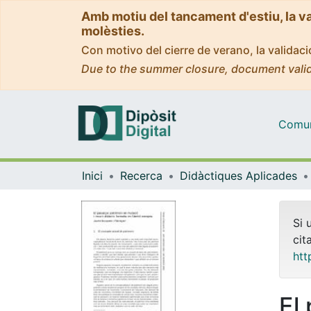
Amb motiu del tancament d'estiu, la v
molèsties.
Con motivo del cierre de verano, la valida
Due to the summer closure, document valid
Comuni
Inici
Recerca
Didàctiques Aplicades
Si 
cit
htt
El