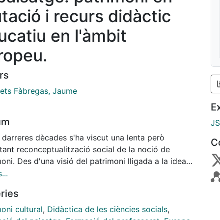
tació i recurs didàctic
ucatiu en l'àmbit
ropeu.
rs
ets Fàbregas, Jaume
E
um
J
 darreres dècades s'ha viscut una lenta però
C
tant reconceptualització social de la noció de
oni. Des d'una visió del patrimoni lligada a la idea
ssat i de conservació, s'ha evolucionat cap a una
...
dinàmica i funcional, més vinculada al present i a la
ries
'utilització. Com a recurs amenaçat per les ràpides i
ses transformacions econòmiques, actualment el
oni cultural
,
Didàctica de les ciències socials
,
tge ha assolit una dimensió de patrimoni. Aquesta