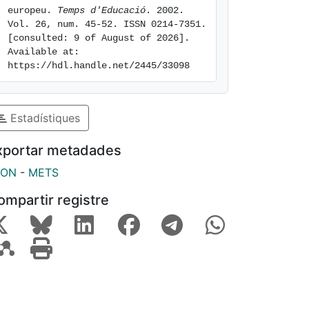
europeu. 
Temps d'Educació
. 2002. 
Vol. 26, num. 45-52. ISSN 0214-7351. 
[consulted: 9 of August of 2026]. 
Available at: 
https://hdl.handle.net/2445/33098
Estadístiques
xportar metadades
SON
-
METS
ompartir registre