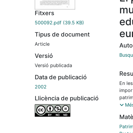
mu
Fitxers
ed
500092.pdf
(39.5 KB)
eu
Tipus de document
Article
Auto
Busqu
Versió
Versió publicada
Res
Data de publicació
En les
2002
impor
patrim
Llicència de publicació
de pa
Més
visió 
Matè
idea d
inten
Patrim
paisa