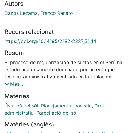
Autors
Danós Lezama, Franco Renato
Recurs relacionat
https://doi.org/10.14195/2182-2387_51_14
Resum
El proceso de regularización de suelos en el Perú ha
estado históricamente dominado por un enfoque
técnico-administrativo centrado en la titulación
individual de la propiedad como mecanismo de
Més...
formalización urbana. Este modelo, impulsado por la
Matèries
propia administración pública peruana, prioriza la
legalización registral sin articularla con una
Ús urbà del sòl
,
Planejament urbanístic
,
Dret
planificación urbana integral. Como resultado, miles de
administratiu
,
Parcel·lació del sòl
familias obtienen títulos de propiedad, pero continúan
Matèries (anglès)
viviendo en contextos marcados por la precariedad: