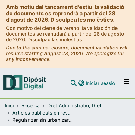
Amb motiu del tancament d'estiu, la validació
de documents es reprendrà a partir del 28
d'agost de 2026. Disculpeu les molèsties.
Con motivo del cierre de verano, la validación de
documentos se reanudará a partir del 28 de agosto
de 2026. Disculpad las molestias
Due to the summer closure, document validation will
resume starting August 28, 2026. We apologize for
any inconvenience.
(current)
Iniciar sessió
Comunitats i col·leccions
Inici
Recerca
Dret Administratiu, Dret Processal i Dret Financer i Tributari
Navega per tot el DD
Articles publicats en revistes (Dret Administratiu, Dret Processal i Dret Financer i Tributari)
Com publicar
Regularizar sin urbanizar: limitaciones del modelo estatal de formalización del suelo en el Perú
Contacte