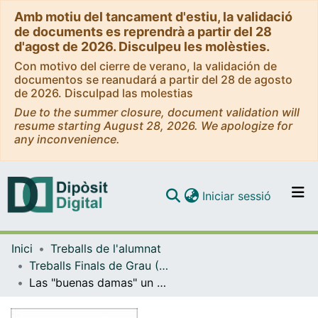
Amb motiu del tancament d'estiu, la validació
de documents es reprendrà a partir del 28
d'agost de 2026. Disculpeu les molèsties.
Con motivo del cierre de verano, la validación de
documentos se reanudará a partir del 28 de agosto
de 2026. Disculpad las molestias
Due to the summer closure, document validation will
resume starting August 28, 2026. We apologize for
any inconvenience.
(current)
Iniciar sessió
Comunitats i col·leccions
Inici
Treballs de l'alumnat
Navega per tot el DD
Treballs Finals de Grau (TFG) - Història
Com publicar
Las "buenas damas" un estado de la cuestión
Contacte