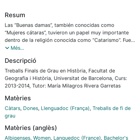
Resum
Las “Buenas damas”, también conocidas como
“Mujeres cátaras”, tuvieron un papel muy importante
dentro de la religión conocida como “Catarismo”. Fue
su presencia en los rituales religiosos una de las
Més...
razones por las cuales la Iglesia Católica persiguió a
Descripció
esta religión y a sus creyentes, generando una de las
grandes matanzas de la historia. Pero la incidencia e
Treballs Finals de Grau en Història, Facultat de
importancia de estas mujeres en el catarismo, y dentro
Geografia i Història, Universitat de Barcelona, Curs:
de la sociedad medieval, fue mucho mayor de lo que
2013-2014, Tutor: María Milagros Rivera Garretas
se puede pensar. En un ambiente misógino
Matèries
consiguieron tener una gran presencia. Este
trabajo tiene como objetivo presentar los estudios
Càtars
,
Dones
,
Llenguadoc (França)
,
Treballs de fi de
realizados sobre este tema, y mostrar qué se conoce
grau
en la actualidad sobre estas grandes mujeres.
Matèries (anglès)
Albigenses
,
Women
,
Languedoc (France)
,
Bachelor's