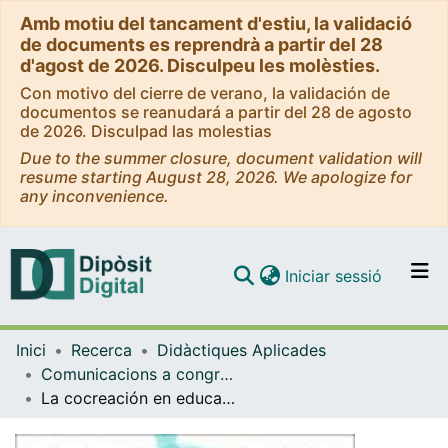
Amb motiu del tancament d'estiu, la validació
de documents es reprendrà a partir del 28
d'agost de 2026. Disculpeu les molèsties.
Con motivo del cierre de verano, la validación de
documentos se reanudará a partir del 28 de agosto
de 2026. Disculpad las molestias
Due to the summer closure, document validation will
resume starting August 28, 2026. We apologize for
any inconvenience.
(current)
Iniciar sessió
Comunitats i col·leccions
Inici
Recerca
Didàctiques Aplicades
Navega per tot el DD
Comunicacions a congressos (Didàctiques Aplicades)
Com publicar
La cocreación en educación artística como desarrollo del aprendizaje creativo en la formación de maestros en el doble grado de educación infantil y primaria
Contacte