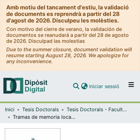
Amb motiu del tancament d'estiu, la validació
de documents es reprendrà a partir del 28
d'agost de 2026. Disculpeu les molèsties.
Con motivo del cierre de verano, la validación de
documentos se reanudará a partir del 28 de agosto
de 2026. Disculpad las molestias
Due to the summer closure, document validation will
resume starting August 28, 2026. We apologize for
any inconvenience.
(current)
Iniciar sessió
Comunitats i col·leccions
Inici
Tesis Doctorals
Tesis Doctorals - Facultat - Geografia i Història
Navega per tot el DD
Tramas de memoria local: lazos pasados y estallidos presentes. Transmisión de memorias de la dictadura en una población de Santiago de Chile
Com publicar
Contacte