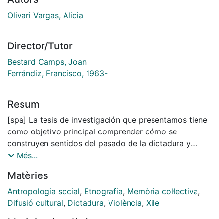
Olivari Vargas, Alicia
Director/Tutor
Bestard Camps, Joan
Ferrándiz, Francisco, 1963-
Resum
[spa] La tesis de investigación que presentamos tiene
como objetivo principal comprender cómo se
construyen sentidos del pasado de la dictadura y
cómo éstos se transmiten intergeneracionalmente en
Més...
la vida cotidiana de una población de Santiago de
Matèries
Chile.
Antropologia social
,
Etnografia
,
Memòria col·lectiva
,
Los estudios sobre memorias de pasados violentos
Difusió cultural
,
Dictadura
,
Violència
,
Xile
suelen construirse desde perspectivas nacionales y