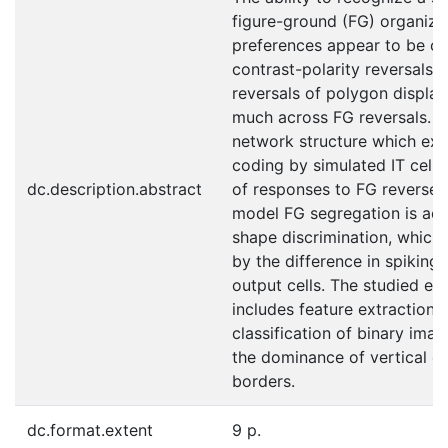
figure-ground (FG) organizat
preferences appear to be co
contrast-polarity reversals 
reversals of polygon display
much across FG reversals. H
network structure which exp
coding by simulated IT cell
dc.description.abstract
of responses to FG reversed 
model FG segregation is ac
shape discrimination, which 
by the difference in spiking 
output cells. The studied ex
includes feature extraction a
classification of binary im
the dominance of vertical or
borders.
dc.format.extent
9 p.