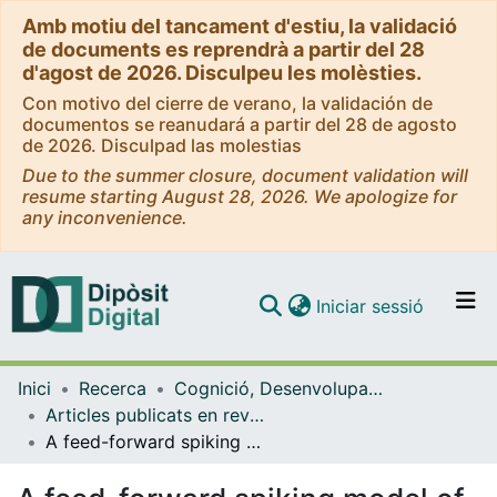
Amb motiu del tancament d'estiu, la validació
de documents es reprendrà a partir del 28
d'agost de 2026. Disculpeu les molèsties.
Con motivo del cierre de verano, la validación de
documentos se reanudará a partir del 28 de agosto
de 2026. Disculpad las molestias
Due to the summer closure, document validation will
resume starting August 28, 2026. We apologize for
any inconvenience.
(current)
Iniciar sessió
Comunitats i col·leccions
Inici
Recerca
Cognició, Desenvolupament i Psicologia de l'Educació
Navega per tot el DD
Articles publicats en revistes (Cognició, Desenvolupament i Psicologia de l'Educació)
Com publicar
A feed-forward spiking model of shape-coding by IT cells
Contacte