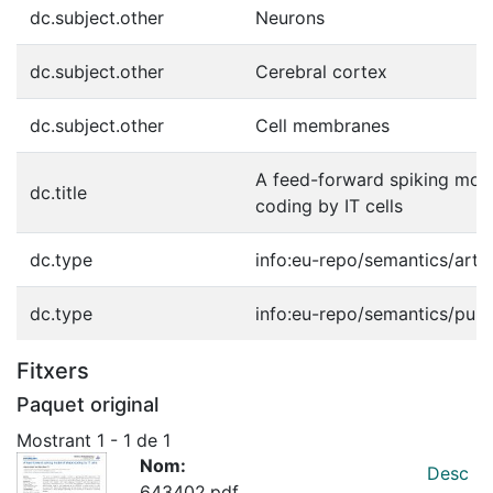
dc.subject.other
Neurons
dc.subject.other
Cerebral cortex
dc.subject.other
Cell membranes
A feed-forward spiking mod
dc.title
coding by IT cells
dc.type
info:eu-repo/semantics/artic
dc.type
info:eu-repo/semantics/publ
Fitxers
Paquet original
Mostrant
1 - 1 de 1
Nom:
Desc
643402.pdf