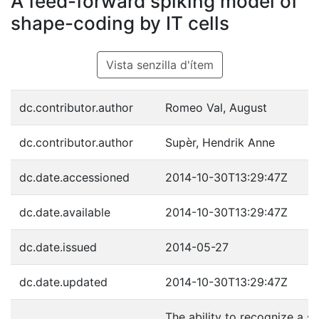
A feed-forward spiking model of
shape-coding by IT cells
Vista senzilla d'ítem
dc.contributor.author
Romeo Val, August
dc.contributor.author
Supèr, Hendrik Anne
dc.date.accessioned
2014-10-30T13:29:47Z
dc.date.available
2014-10-30T13:29:47Z
dc.date.issued
2014-05-27
dc.date.updated
2014-10-30T13:29:47Z
The ability to recognize a sh