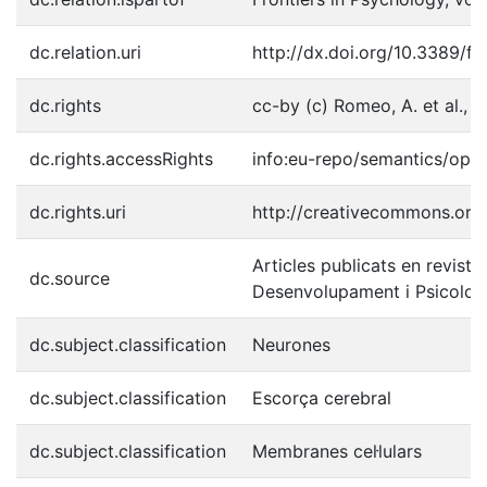
dc.relation.uri
http://dx.doi.org/10.3389/f
dc.rights
cc-by (c) Romeo, A. et al., 
dc.rights.accessRights
info:eu-repo/semantics/ope
dc.rights.uri
http://creativecommons.org/
Articles publicats en reviste
dc.source
Desenvolupament i Psicologi
dc.subject.classification
Neurones
dc.subject.classification
Escorça cerebral
dc.subject.classification
Membranes cel·lulars