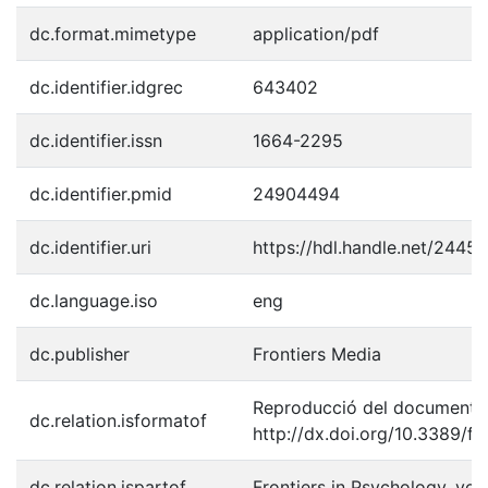
dc.format.mimetype
application/pdf
dc.identifier.idgrec
643402
dc.identifier.issn
1664-2295
dc.identifier.pmid
24904494
dc.identifier.uri
https://hdl.handle.net/2445
dc.language.iso
eng
dc.publisher
Frontiers Media
Reproducció del document p
dc.relation.isformatof
http://dx.doi.org/10.3389/f
dc.relation.ispartof
Frontiers in Psychology, vol.