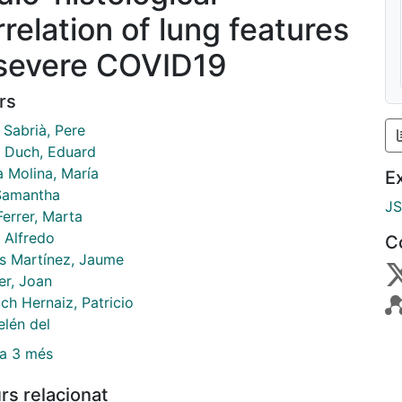
rrelation of lung features
 severe COVID19
rs
i Sabrià, Pere
 Duch, Eduard
a Molina, María
E
Samantha
J
errer, Marta
 Alfredo
C
s Martínez, Jaume
er, Joan
ch Hernaiz, Patricio
elén del
a 3 més
rs relacionat