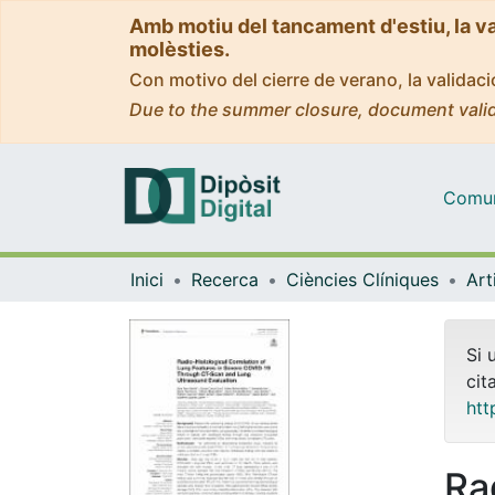
Amb motiu del tancament d'estiu, la v
molèsties.
Con motivo del cierre de verano, la valida
Due to the summer closure, document valid
Comuni
Inici
Recerca
Ciències Clíniques
Si 
cit
htt
Ra