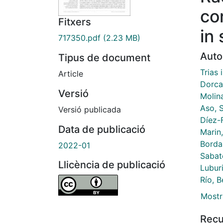
co
Fitxers
in
717350.pdf
(2.23 MB)
Auto
Tipus de document
Trias 
Article
Dorca
Versió
Molin
Aso, 
Versió publicada
Díez-F
Data de publicació
Marin,
Borda
2022-01
Sabat
Llicència de publicació
Luburi
Río, B
Mostr
Recu