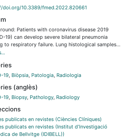
://doi.org/10.3389/fmed.2022.820661
um
round: Patients with coronavirus disease 2019
D-19) can develop severe bilateral pneumonia
g to respiratory failure. Lung histological samples
scarce due to the high risk of contamination during
...
sies. We aimed to correlate histological COVID-19
ries
es with radiological findings through lung ultrasound
guided postmortem core needle biopsies (CNBs) and
D-19
,
Biòpsia
,
Patologia
,
Radiologia
terized tomography (CT) scans. Methodology: We
ries (anglès)
rmed an observational prospective study, including
nsecutive patients with severe COVID-19. The thorax
D-19
,
Biopsy
,
Pathology
,
Radiology
vided into 12 explorations regions to correlate LU
leccions
-scan features. Histological findings were also
d to radiological features through CNBs. Results:
es publicats en revistes (Ciències Clíniques)
age was 62.56 ± 13.27 years old, with 96.7% male
es publicats en revistes (Institut d'lnvestigació
nts. Postmortem LU-guided CNBs were performed in
dica de Bellvitge (IDIBELL))