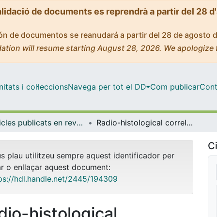
alidació de documents es reprendrà a partir del 28 d
ción de documentos se reanudará a partir del 28 de agosto 
ation will resume starting August 28, 2026. We apologize 
tats i col·leccions
Navega per tot el DD
Com publicar
Cont
Articles publicats en revistes (Ciències Clíniques)
Radio-histological correlation of lung features in severe COVID19
Ci
us plau utilitzeu sempre aquest identificador per
ar o enllaçar aquest document:
ps://hdl.handle.net/2445/194309
dio-histological