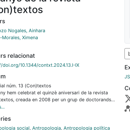
on)textos
rs
ozo Nogales, Ainhara
-Morales, Ximena
rs relacionat
//doi.org/10.1344/contxt.2024.13.I-IX
E
um
J
ial núm. 13 (Con)textos
C
y hem celebrat el quinzè aniversari de la revista
textos, creada en 2008 per un grup de doctorands i
randes del Departament d'Antropologia Social de la
...
sitat de Barcelona. La trajectòria de la revista
ries
textos s'ha caracteritzat per abastar una àmplia
tat temàtica de recerques procedents de molt
pologia social
,
Antropologia
,
Antropologia política