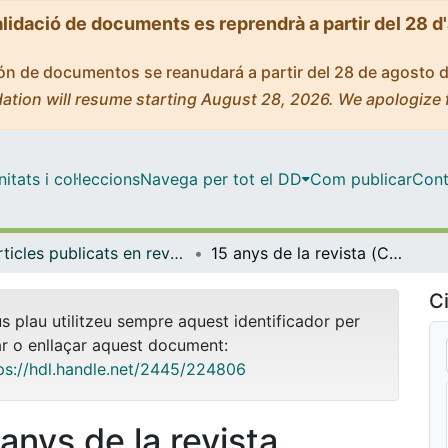
alidació de documents es reprendrà a partir del 28 d
ción de documentos se reanudará a partir del 28 de agosto 
ation will resume starting August 28, 2026. We apologize 
tats i col·leccions
Navega per tot el DD
Com publicar
Cont
Articles publicats en revistes (Antropologia Social)
15 anys de la revista (Con)textos
Ci
us plau utilitzeu sempre aquest identificador per
ar o enllaçar aquest document:
ps://hdl.handle.net/2445/224806
 anys de la revista