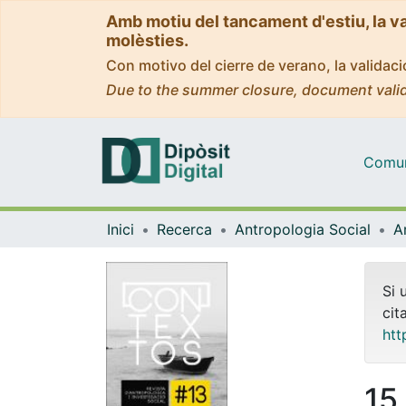
Amb motiu del tancament d'estiu, la v
molèsties.
Con motivo del cierre de verano, la valida
Due to the summer closure, document valid
Comuni
Inici
Recerca
Antropologia Social
Si 
cit
htt
15