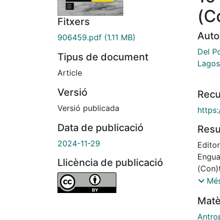
(C
Fitxers
Auto
906459.pdf
(1.11 MB)
Del P
Tipus de document
Lagos
Article
Versió
Recu
Versió publicada
https:
Data de publicació
Res
2024-11-29
Editor
Enguan
Llicència de publicació
(Con)
docto
Més
Univer
Matè
(Con)
varie
Antro