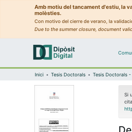
Amb motiu del tancament d'estiu, la v
molèsties.
Con motivo del cierre de verano, la valida
Due to the summer closure, document valid
Comuni
Inici
Tesis Doctorals
Si 
cit
htt
De