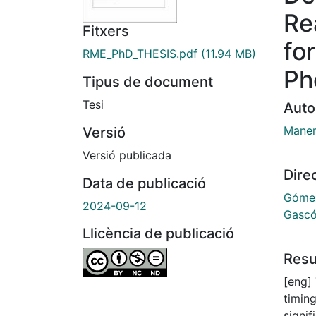
Re
Fitxers
fo
RME_PhD_THESIS.pdf
(11.94 MB)
Ph
Tipus de document
Tesi
Auto
Maner
Versió
Versió publicada
Dire
Data de publicació
Gómez
2024-09-12
Gascó
Llicència de publicació
Res
[eng]
timin
signif