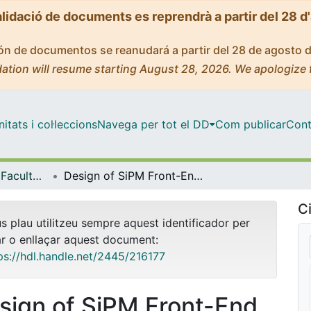
alidació de documents es reprendrà a partir del 28 d
ción de documentos se reanudará a partir del 28 de agosto 
ation will resume starting August 28, 2026. We apologize 
tats i col·leccions
Navega per tot el DD
Com publicar
Cont
Tesis Doctorals - Facultat - Física
Design of SiPM Front-End Readout Integrated Circuits for Large Area Single-Photon Imagers
Ci
us plau utilitzeu sempre aquest identificador per
ar o enllaçar aquest document:
ps://hdl.handle.net/2445/216177
sign of SiPM Front-End