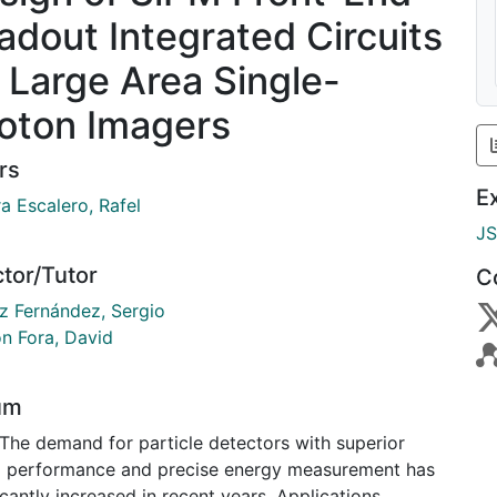
adout Integrated Circuits
r Large Area Single-
oton Imagers
rs
E
a Escalero, Rafel
J
ctor/Tutor
C
 Fernández, Sergio
n Fora, David
um
 The demand for particle detectors with superior
g performance and precise energy measurement has
icantly increased in recent years. Applications