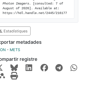
Photon Imagers.
 [consulted: 7 of 
August of 2026]. Available at: 
https://hdl.handle.net/2445/216177
Estadístiques
xportar metadades
SON
-
METS
ompartir registre