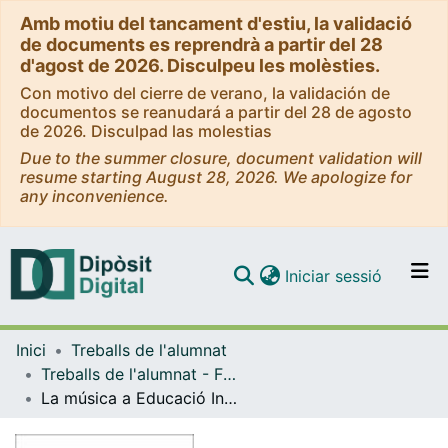
Amb motiu del tancament d'estiu, la validació
de documents es reprendrà a partir del 28
d'agost de 2026. Disculpeu les molèsties.
Con motivo del cierre de verano, la validación de
documentos se reanudará a partir del 28 de agosto
de 2026. Disculpad las molestias
Due to the summer closure, document validation will
resume starting August 28, 2026. We apologize for
any inconvenience.
(current)
Iniciar sessió
Comunitats i col·leccions
Inici
Treballs de l'alumnat
Navega per tot el DD
Treballs de l'alumnat - Facultat d'Educació
Com publicar
La música a Educació Infantil: una eina imprescindible a l’aula. Elements a tenir en compte en el seu ensenyament a l’aula i com a mitjà per crear vincles.
Contacte