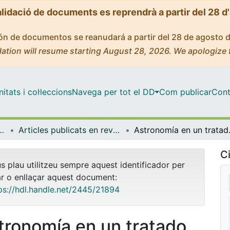
alidació de documents es reprendrà a partir del 28 d
ción de documentos se reanudará a partir del 28 de agosto 
ation will resume starting August 28, 2026. We apologize 
tats i col·leccions
Navega per tot el DD
Com publicar
Cont
ica, Romànica i Semítica
Articles publicats en revistes (Filologia Clàssica, Romànica i Semítica)
Astronomía 
Ci
us plau utilitzeu sempre aquest identificador per
ar o enllaçar aquest document:
ps://hdl.handle.net/2445/21894
tronomía en un tratado