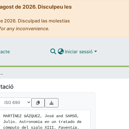
'agost de 2026. Disculpeu les
de 2026. Disculpad las molestias
for any inconvenience.
acte
Iniciar sessió
en un tratado de cómputo del siglo XIII
tació
MARTÍNEZ GÁZQUEZ, José and SAMSÓ, 
Julio. Astronomía en un tratado de 
cómputo del siglo XIII. 
Faventia
. 