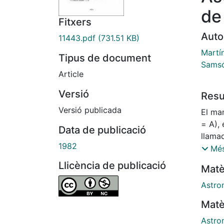
de
Fitxers
Auto
11443.pdf
(731.51 KB)
Martí
Tipus de document
Samsó
Article
Versió
Res
Versió publicada
El ma
= A), 
Data de publicació
llama
1982
prese
Més
conju
Llicència de publicació
Matè
cómp
con un
Astro
calen
Matè
que se
hemos
Astro