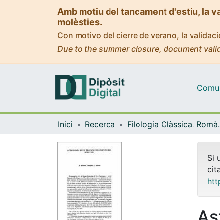
Amb motiu del tancament d'estiu, la v
molèsties.
Con motivo del cierre de verano, la valida
Due to the summer closure, document valid
Comuni
Inici
Recerca
Filologia Clàss
Si 
cit
htt
As