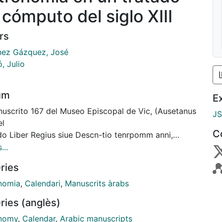
 cómputo del siglo XIII
rs
nez Gázquez, José
, Julio
um
E
nuscrito 167 del Museo Episcopal de Vic, (Ausetanus
J
el
C
do Liber Regius siue Descn-tio tenrpomm anni,
nta un complejo
...
nto de indicaciones sobre astronomia y materias de
ries
uto
 cierto interés. Habiendo realizado la edición del
nomia
,
Calendari
,
Manuscrits àrabs
dario con
ries (anglès)
 abren los folios iniciales del manuscrito, en el que
 encontrado
nomy
,
Calendar
,
Arabic manuscripts