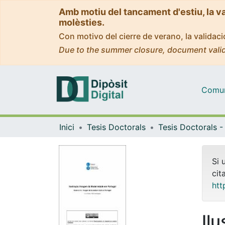
Amb motiu del tancament d'estiu, la v
molèsties.
Con motivo del cierre de verano, la valida
Due to the summer closure, document valid
Comuni
Inici
Tesis Doctorals
Si 
cit
htt
Il