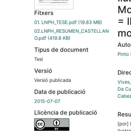
Mo
Fitxers
= 
01. LNPH_TESE.pdf
(19.83 MB)
mo
02.LNPH_RESUMEN_CASTELLAN
O.pdf
(419.8 KB)
Auto
Tipus de document
Pinto
Tesi
Versió
Dire
Versió publicada
Vives
Da Cu
Data de publicació
Cabez
2015-07-07
Llicència de publicació
Res
[por] Este trabalho investiga a relação entre a imagem
ilust