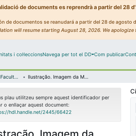
alidació de documents es reprendrà a partir del 28 d
ción de documentos se reanudará a partir del 28 de agosto 
ation will resume starting August 28, 2026. We apologize 
tats i col·leccions
Navega per tot el DD
Com publicar
Cont
Tesis Doctorals - Facultat - Belles Arts
Ilustração. Imagem da Modernidade em Portugal = Ilustración. Imagen de la modernidad en Portugal
Ci
us plau utilitzeu sempre aquest identificador per
ar o enllaçar aquest document:
ps://hdl.handle.net/2445/66422
ustração. Imagem da