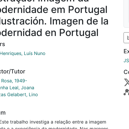
dernidade em Portugal
Ilustración. Imagen de la
dernidad en Portugal
rs
E
 Henriques, Luís Nuno
J
ctor/Tutor
C
, Rosa, 1949-
nha Leal, Joana
as Gelabert, Lino
um
rada e a experiência da modernidade. Nas margens