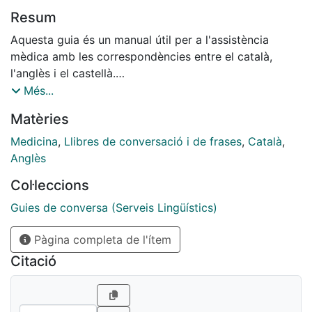
Resum
Aquesta guia és un manual útil per a l'assistència
mèdica amb les correspondències entre el català,
l'anglès i el castellà.
El llibre presenta la fraseologia necessària per a la
Més...
realització de la història clínica; qüestions relatives al
Matèries
desenvolupament de l'exploració física del pacient i la
presentació del cas clínic; un petit vocabulari de
Medicina
,
Llibres de conversació i de frases
,
Català
,
termes mèdics; i una recopilació de representacions
Anglès
anatòmiques dels diferents aparells i sistemes del cos
Col·leccions
humà.
Guies de conversa (Serveis Lingüístics)
Pàgina completa de l'ítem
Citació