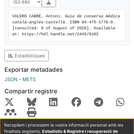
VALERO CABRÉ, Antoni. 
Guia de conversa mèdica 
català-anglès-castellà.
 ISBN 84-475-1778-0. 
[consulted: 9 of August of 2026]. Available 
at: https://hdl.handle.net/2445/8102
Estadístiques
Exportar metadades
JSON
-
METS
Compartir registre
Recopilem i processem la vostra informació personal amb les
finalitats següents:
Estadístic & Registre i recuperació de
Coordinació:
CRAI UB
Avís legal
Metadades