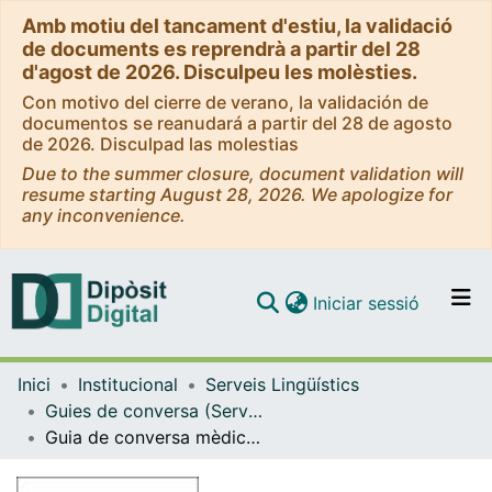
Amb motiu del tancament d'estiu, la validació
de documents es reprendrà a partir del 28
d'agost de 2026. Disculpeu les molèsties.
Con motivo del cierre de verano, la validación de
documentos se reanudará a partir del 28 de agosto
de 2026. Disculpad las molestias
Due to the summer closure, document validation will
resume starting August 28, 2026. We apologize for
any inconvenience.
(current)
Iniciar sessió
Comunitats i col·leccions
Inici
Institucional
Serveis Lingüístics
Navega per tot el DD
Guies de conversa (Serveis Lingüístics)
Com publicar
Guia de conversa mèdica català-anglès-castellà
Contacte