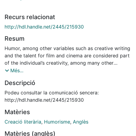
Recurs relacionat
http://hdl.handle.net/2445/215930
Resum
Humor, among other variables such as creative writing
and the talent for film and cinema are considered part
of the individual’s creativity, among many other
features (Carson et al., 2005). On the other hand,
Més...
humor develops with human
Descripció
language development (see GRIALE’s work), and so
does its complexity and variety of devices in one’s
Podeu consultar la comunicació sencera:
discourse. This also means that one’s display of
http://hdl.handle.net/2445/215930
humorous devices might also depend on one’s foreign
Matèries
language proficiency level (Chen & Dewaele, 2018).
Creació literària
,
Humorisme
,
Anglès
Matèries (anglès)