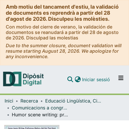
Amb motiu del tancament d'estiu, la validació
de documents es reprendrà a partir del 28
d'agost de 2026. Disculpeu les molèsties.
Con motivo del cierre de verano, la validación de
documentos se reanudará a partir del 28 de agosto
de 2026. Disculpad las molestias
Due to the summer closure, document validation will
resume starting August 28, 2026. We apologize for
any inconvenience.
(current)
Iniciar sessió
Comunitats i col·leccions
Inici
Recerca
Educació Lingüística, Científica i Matemàtica
Navega per tot el DD
Comunicacions a congressos (Educació Lingüística, Científica i Matemàtica)
Com publicar
Humor scene writing: profficiency matters, but not that much
Contacte