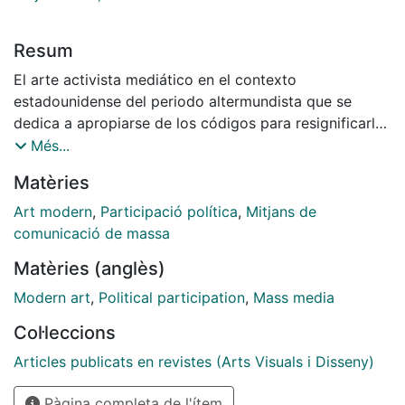
Resum
El arte activista mediático en el contexto
estadounidense del periodo altermundista que se
dedica a apropiarse de los códigos para resignificarlos
está influido por las prácticas de las décadas
Més...
anteriores y todos ellas se constituyen como una
Matèries
genealogía. Éstas son las prácticas de video guerrilla,
el arte activista de los años ochenta y el fenómeno
Art modern
,
Participació política
,
Mitjans de
contracultural llamado culture jamming. Las prácticas
comunicació de massa
más recientes presentan mayor complejidad ya que las
Matèries (anglès)
formas de producción y distribución son híbridas. Se
sitúan a la vez en el marco de las instituciones
Modern art
,
Political participation
,
Mass media
artísticas, las industrias culturales y los contextos
Col·leccions
activistas.
Articles publicats en revistes (Arts Visuals i Disseny)
Pàgina completa de l'ítem