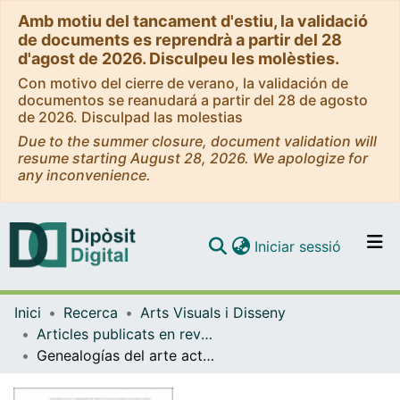
Amb motiu del tancament d'estiu, la validació
de documents es reprendrà a partir del 28
d'agost de 2026. Disculpeu les molèsties.
Con motivo del cierre de verano, la validación de
documentos se reanudará a partir del 28 de agosto
de 2026. Disculpad las molestias
Due to the summer closure, document validation will
resume starting August 28, 2026. We apologize for
any inconvenience.
(current)
Iniciar sessió
Comunitats i col·leccions
Inici
Recerca
Arts Visuals i Disseny
Navega per tot el DD
Articles publicats en revistes (Arts Visuals i Disseny)
Com publicar
Genealogías del arte activista mediático en el contexto de Estados Unidos
Contacte