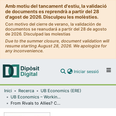
Amb motiu del tancament d'estiu, la validació
de documents es reprendrà a partir del 28
d'agost de 2026. Disculpeu les molèsties.
Con motivo del cierre de verano, la validación de
documentos se reanudará a partir del 28 de agosto
de 2026. Disculpad las molestias
Due to the summer closure, document validation will
resume starting August 28, 2026. We apologize for
any inconvenience.
(current)
Iniciar sessió
Comunitats i col·leccions
Inici
Recerca
UB Economics (ERE)
Navega per tot el DD
UB Economics – Working Papers [ERE]
Com publicar
From Rivals to Allies? CEO Connections in an Era of Common Ownership
Contacte