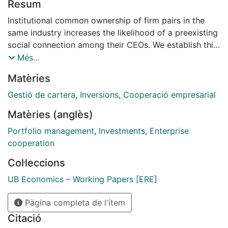
Resum
Institutional common ownership of firm pairs in the
same industry increases the likelihood of a preexisting
social connection among their CEOs. We establish this
relationship using a quasinatural experiment that
Més...
exploits institutional mergers combined with firms'
Matèries
hiring events and detailed information on CEO
biographies. In addition, for peer firms, gaining a CEO
Gestió de cartera
,
Inversions
,
Cooperació empresarial
connection from a hiring firm's CEO appointment
Matèries (anglès)
correlates with higher returns on assets, stock market
returns, and decreasing product similarity between
Portfolio management
,
Investments
,
Enterprise
companies. We find evidence consistent with common
cooperation
owners allocating CEO connections to shape
Col·leccions
managerial decisionmaking and increase portfolio
firms' performance.
UB Economics – Working Papers [ERE]
Pàgina completa de l'ítem
Citació