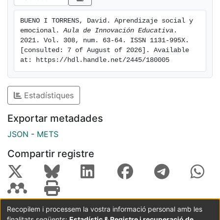
de estados emocionales y de apoyo también
emocional, dado que las redes neuronales que las
BUENO I TORRENS, David. Aprendizaje social y 
gestionan incorporan de manera central las zonas
emocional. 
Aula de Innovación Educativa
. 
emocionales del cerebro, como la amígdala.
2021. Vol. 308, num. 63-64. ISSN 1131-995X. 
[consulted: 7 of August of 2026]. Available 
at: https://hdl.handle.net/2445/180005
Estadístiques
Exportar metadades
JSON
-
METS
Compartir registre
Recopilem i processem la vostra informació personal amb les
finalitats següents:
Estadístic & Registre i recuperació de
Coordinació:
CRAI UB
Avís legal
Metadades