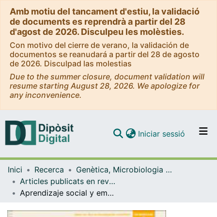
Amb motiu del tancament d'estiu, la validació
de documents es reprendrà a partir del 28
d'agost de 2026. Disculpeu les molèsties.
Con motivo del cierre de verano, la validación de
documentos se reanudará a partir del 28 de agosto
de 2026. Disculpad las molestias
Due to the summer closure, document validation will
resume starting August 28, 2026. We apologize for
any inconvenience.
(current)
Iniciar sessió
Comunitats i col·leccions
Inici
Recerca
Genètica, Microbiologia i Estadística
Navega per tot el DD
Articles publicats en revistes (Genètica, Microbiologia i Estadística)
Com publicar
Aprendizaje social y emocional
Contacte