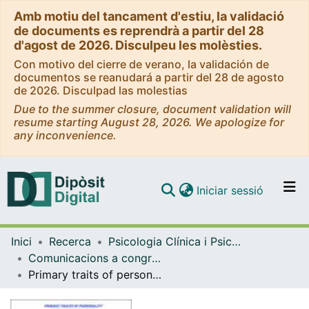
Amb motiu del tancament d'estiu, la validació
de documents es reprendrà a partir del 28
d'agost de 2026. Disculpeu les molèsties.
Con motivo del cierre de verano, la validación de
documentos se reanudará a partir del 28 de agosto
de 2026. Disculpad las molestias
Due to the summer closure, document validation will
resume starting August 28, 2026. We apologize for
any inconvenience.
(current)
Iniciar sessió
Comunitats i col·leccions
Inici
Recerca
Psicologia Clínica i Psicobiologia
Navega per tot el DD
Comunicacions a congressos (Psicologia Clínica i Psicobiologia)
Com publicar
Primary traits of personality from a bio-social model
Contacte