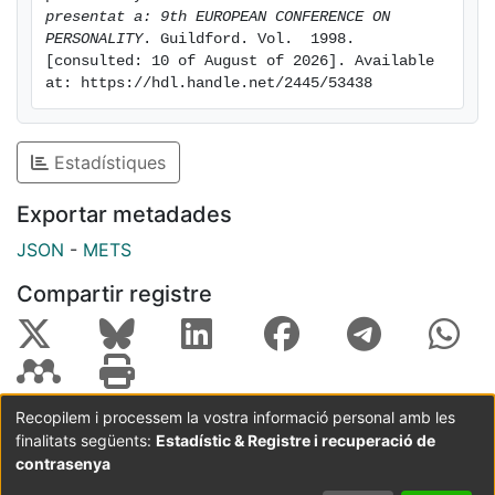
presentat a: 9th EUROPEAN CONFERENCE ON 
PERSONALITY
. Guildford. Vol.  1998. 
[consulted: 10 of August of 2026]. Available 
at: https://hdl.handle.net/2445/53438
Estadístiques
Exportar metadades
JSON
-
METS
Compartir registre
Recopilem i processem la vostra informació personal amb les
finalitats següents:
Estadístic & Registre i recuperació de
Coordinació:
CRAI UB
Avís legal
Metadades
subjectes a:
contrasenya