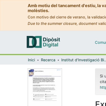
Amb motiu del tancament d'estiu, la v
molèsties.
Con motivo del cierre de verano, la valida
Due to the summer closure, document valid
Comuni
Inici
Recerca
Institut d'lnvestigació Biomèdica 
Si 
cit
htt
Ex