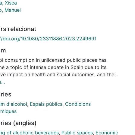
a, Xisca
o, Manuel
rs relacionat
://doi.org/10.1080/23311886.2023.2249691
um
ol consumption in unlicensed public places has
e a topic of intense debate in Spain due to its
ive impact on health and social outcomes, and the
ciency of current alcohol policies. This research
...
 to explore the perceptions of individuals aged 40
ries
ver regarding alcohol consumption in unlicensed
c places in socioeconomically diverse
m d'alcohol
,
Espais públics
,
Condicions
bourhoods in Madrid. 37 semi-structured interviews
miques
9 focus groups were conducted in three
ries (anglès)
bourhoods with different socioeconomic statuses.
nalysis drew on Corbin and Strauss's grounded
ing of alcoholic beverages
,
Public spaces
,
Economic