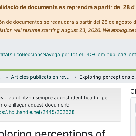
alidació de documents es reprendrà a partir del 28 d
ción de documentos se reanudará a partir del 28 de agosto 
ation will resume starting August 28, 2026. We apologize 
tats i col·leccions
Navega per tot el DD
Com publicar
Cont
de Bellvitge (IDIBELL)
Articles publicats en revistes (Institut d'lnvestigació Biomèdica de Bellvitge (IDIBELL))
Exploring perceptions of alcohol consumption in unlicensed public places a
Ci
us plau utilitzeu sempre aquest identificador per
ar o enllaçar aquest document:
ps://hdl.handle.net/2445/202628
ploring perceptions of