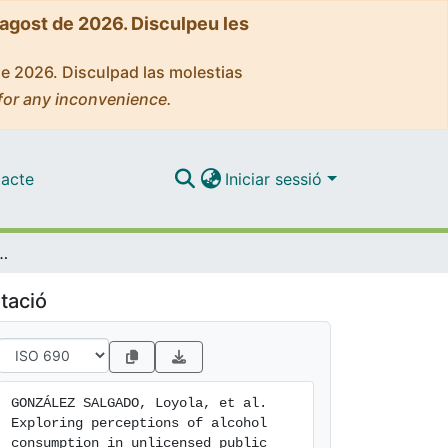
'agost de 2026. Disculpeu les
de 2026. Disculpad las molestias
for any inconvenience.
acte
Iniciar sessió
mong individuals aged 40 and over: A qualitative study across socioeconomically diverse neighbourhoods in Madrid, Spain
tació
GONZÁLEZ SALGADO, Loyola, et al. 
Exploring perceptions of alcohol 
consumption in unlicensed public 