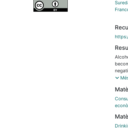
Sured
Franc
Recu
https
Res
Alcoh
becom
negat
ineffi
Més
aimed
Matè
and o
publi
Consu
neigh
econò
and 2
Matè
neigh
The a
Drink