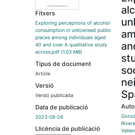
al
Fitxers
un
Exploring perceptions of alcohol
consumption in unlicensed public
am
places among individuals aged
an
40 and over A qualitative study
across.pdf
(1.03 MB)
st
Tipus de document
so
Article
ne
Versió
Sp
Versió publicada
Auto
Data de publicació
Gonzá
2023-08-26
River
Llicència de publicació
Valie