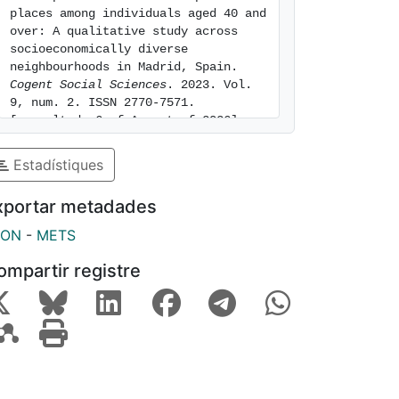
places among individuals aged 40 and 
over: A qualitative study across 
socioeconomically diverse 
neighbourhoods in Madrid, Spain. 
Cogent Social Sciences
. 2023. Vol. 
9, num. 2. ISSN 2770-7571. 
[consulted: 6 of August of 2026]. 
Available at: 
https://hdl.handle.net/2445/202628
Estadístiques
xportar metadades
SON
-
METS
ompartir registre