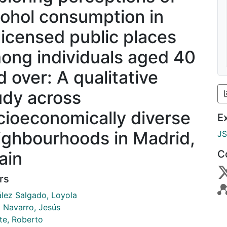
cohol consumption in
licensed public places
ong individuals aged 40
d over: A qualitative
udy across
cioeconomically diverse
E
ighbourhoods in Madrid,
J
ain
C
rs
lez Salgado, Loyola
a Navarro, Jesús
nte, Roberto