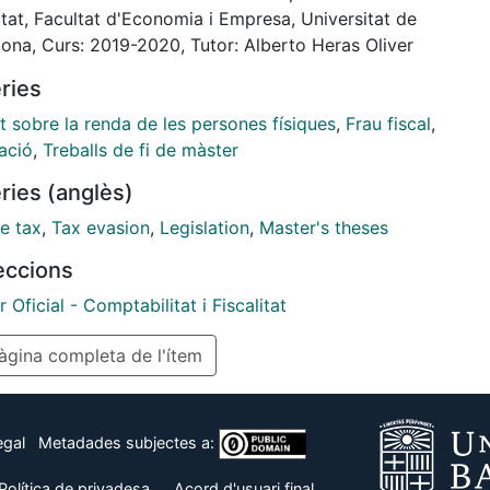
liza su evolución desde su aparición en el sistema
itat, Facultat d'Economia i Empresa, Universitat de
ario, las medidas legislativas que se han ido
lona, Curs: 2019-2020, Tutor: Alberto Heras Oliver
uciendo para combatir el fraude fiscal en el sistema
ries
uicio de diversos autores respecto a la restricción o
nación del régimen.
t sobre la renda de les persones físiques
,
Frau fiscal
,
mente, se realiza una comparativa de nuestro sistema
ació
,
Treballs de fi de màster
cto a los regímenes establecidos en los sistemas
ries (anglès)
s e italiano, con la finalidad de conocer su
namiento, sus características y su relación con el
e tax
,
Tax evasion
,
Legislation
,
Master's theses
, para concluir si el legislador se debería plantear su
leccions
ación en el impuesto u optar por una reestructuración
ismo.
 Oficial - Comptabilitat i Fiscalitat
gina completa de l'ítem
egal
Metadades subjectes a:
Política de privadesa
Acord d'usuari final