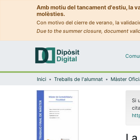
Amb motiu del tancament d'estiu, la v
molèsties.
Con motivo del cierre de verano, la valida
Due to the summer closure, document valid
Comuni
Inici
Treballs de l'alumnat
Si 
cit
htt
La