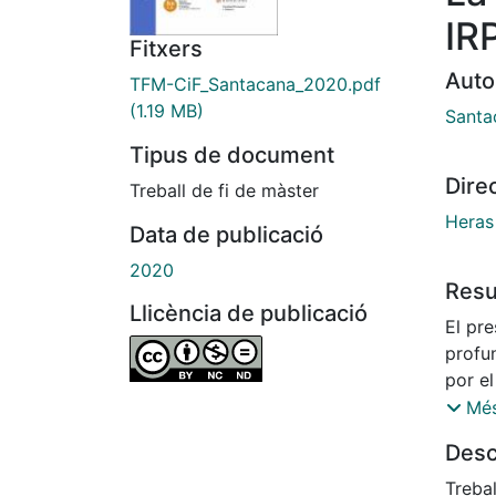
IRP
Fitxers
Auto
TFM-CiF_Santacana_2020.pdf
(1.19 MB)
Santac
Tipus de document
Dire
Treball de fi de màster
Heras 
Data de publicació
2020
Res
Llicència de publicació
El pre
profu
por el
deter
Més
de ac
Desc
el fra
norma
Trebal