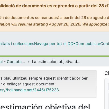
alidació de documents es reprendrà a partir del 28 d
ción de documentos se reanudará a partir del 28 de agosto 
ation will resume starting August 28, 2026. We apologize 
tats i col·leccions
Navega per tot el DD
Com publicar
Cont
Màster Oficial - Comptabilitat i Fiscalitat
La estimación objetiva del IRPF y el fraude fiscal
Ci
us plau utilitzeu sempre aquest identificador per
ar o enllaçar aquest document:
ps://hdl.handle.net/2445/175238
 estimación objetiva del