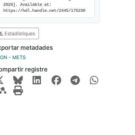
2026]. Available at: 
https://hdl.handle.net/2445/175238
Estadístiques
xportar metadades
SON
-
METS
ompartir registre