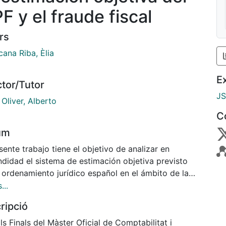
F y el fraude fiscal
rs
ana Riba, Èlia
E
ctor/Tutor
J
Oliver, Alberto
C
um
sente trabajo tiene el objetivo de analizar en
ndidad el sistema de estimación objetiva previsto
 ordenamiento jurídico español en el ámbito de la
minación de la base imponible de los rendimientos
...
tividades económicas en el IRPF y su interacción con
ripció
ude fiscal a lo largo de su trayectoria en nuestra
tiva.
ls Finals del Màster Oficial de Comptabilitat i