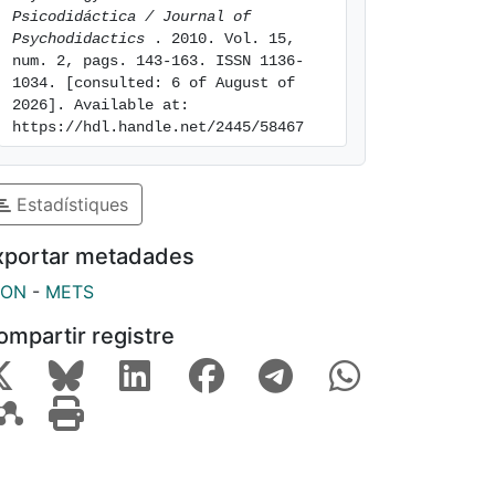
Psicodidáctica / Journal of 
Psychodidactics 
. 2010. Vol. 15, 
num. 2, pags. 143-163. ISSN 1136-
1034. [consulted: 6 of August of 
2026]. Available at: 
https://hdl.handle.net/2445/58467
Estadístiques
xportar metadades
SON
-
METS
ompartir registre