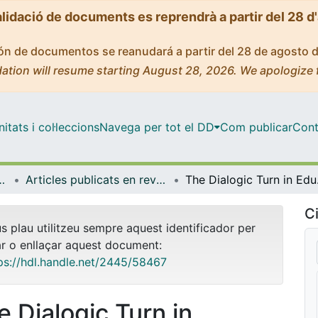
alidació de documents es reprendrà a partir del 28 d
ción de documentos se reanudará a partir del 28 de agosto 
ation will resume starting August 28, 2026. We apologize 
tats i col·leccions
Navega per tot el DD
Com publicar
Cont
anització Educativa
Articles publicats en revistes (Didàctica i Organització Educativa)
The Di
Ci
us plau utilitzeu sempre aquest identificador per
ar o enllaçar aquest document:
ps://hdl.handle.net/2445/58467
e Dialogic Turn in