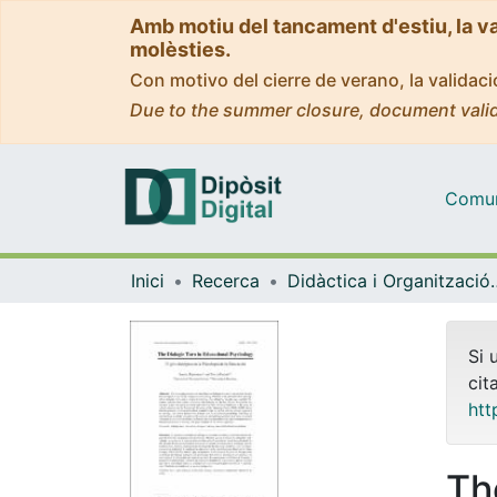
Amb motiu del tancament d'estiu, la v
molèsties.
Con motivo del cierre de verano, la valida
Due to the summer closure, document valid
Comuni
Inici
Recerca
Didàctica i Org
Si 
cit
htt
Th