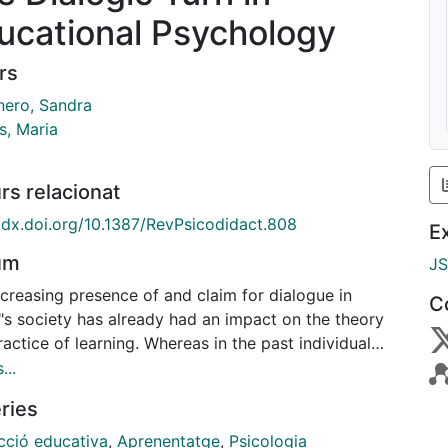
ucational Psychology
rs
nero, Sandra
s, Maria
rs relacionat
//dx.doi.org/10.1387/RevPsicodidact.808
E
um
J
creasing presence of and claim for dialogue in
C
"s society has already had an impact on the theory
actice of learning. Whereas in the past individual
gnitive elements were seen as crucial to learning,
...
about two decades ago, scientific literature
ries
tes that culture, interaction and dialogue are the key
s. In addition, the research project of highest
acció educativa
,
Aprenentatge
,
Psicologia