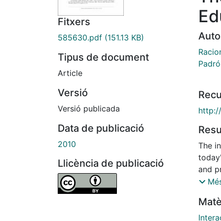
Ed
Fitxers
Auto
585630.pdf
(151.13 KB)
Racio
Tipus de document
Padró
Article
Versió
Recu
Versió publicada
http:
Data de publicació
Res
2010
The in
today
Llicència de publicació
and pr
and co
Més
since 
Matè
indica
factor
Inter