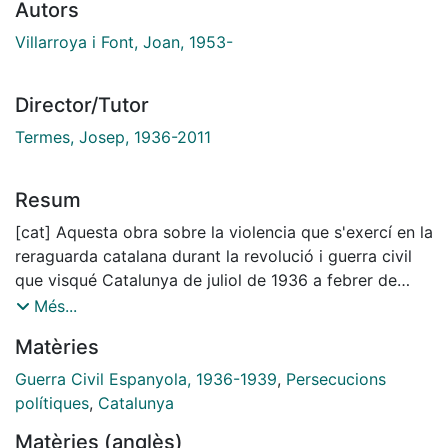
Autors
Villarroya i Font, Joan, 1953-
Director/Tutor
Termes, Josep, 1936-2011
Resum
[cat] Aquesta obra sobre la violencia que s'exercí en la
reraguarda catalana durant la revolució i guerra civil
que visqué Catalunya de juliol de 1936 a febrer de
1939 és difícil, complexa i plena de tota mena de
Més...
contradiccions. El propi títol ja és difícil d'escollir,
Matèries
perquè analitzar la violència a la reraguarda dins d'una
guerra -el grau màxim de destrucció i mort- no deixa
Guerra Civil Espanyola, 1936-1939
,
Persecucions
de ser un contrasentit. Però la reraguarda catalana, el
polítiques
,
Catalunya
món civil allunyat dels fronts de guerra, visqué un grau
Matèries (anglès)