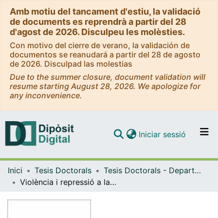
Amb motiu del tancament d'estiu, la validació
de documents es reprendrà a partir del 28
d'agost de 2026. Disculpeu les molèsties.
Con motivo del cierre de verano, la validación de
documentos se reanudará a partir del 28 de agosto
de 2026. Disculpad las molestias
Due to the summer closure, document validation will
resume starting August 28, 2026. We apologize for
any inconvenience.
(current)
Iniciar sessió
Comunitats i col·leccions
Inici
Tesis Doctorals
Tesis Doctorals - Departament - Història Contemporània
Navega per tot el DD
Violència i repressió a la reraguarda catalana : 1936-1939
Com publicar
Contacte