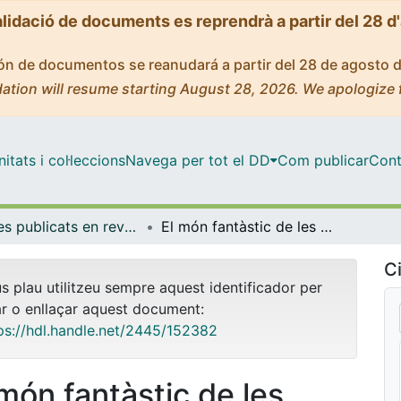
alidació de documents es reprendrà a partir del 28 d
ción de documentos se reanudará a partir del 28 de agosto 
ation will resume starting August 28, 2026. We apologize 
tats i col·leccions
Navega per tot el DD
Com publicar
Cont
Articles publicats en revistes (Història de l'Art)
El món fantàstic de les misericòrdies, un repertori a l'abast del Bosch
Ci
us plau utilitzeu sempre aquest identificador per
ar o enllaçar aquest document:
ps://hdl.handle.net/2445/152382
 món fantàstic de les