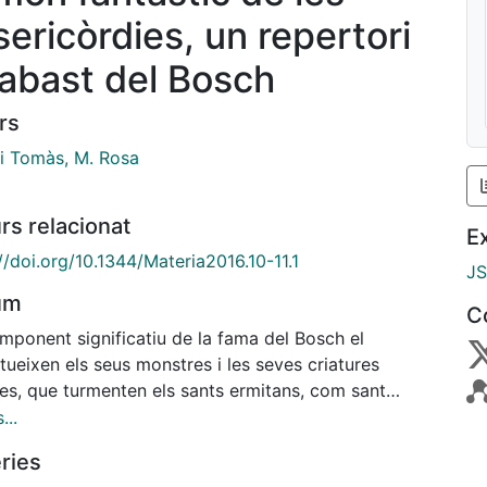
sericòrdies, un repertori
l'abast del Bosch
rs
 i Tomàs, M. Rosa
rs relacionat
E
//doi.org/10.1344/Materia2016.10-11.1
J
um
C
mponent significatiu de la fama del Bosch el
tueixen els seus monstres i les seves criatures
les, que turmenten els sants ermitans, com sant
 o sant Jeroni, i que habiten els inferns dels Judicis
...
. Però una part important d'aquestes imatges ja
ries
a anteriorment en el món fantàstic medieval, on