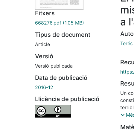
mi
Fitxers
a 
668276.pdf
(1.05 MB)
Auto
Tipus de document
Terés
Article
Versió
Recu
Versió publicada
https:
Data de publicació
Res
2016-12
Un co
Llicència de publicació
consti
terrib
Antoni
Més
Finals
Matè
existi