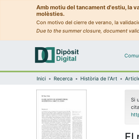
Amb motiu del tancament d'estiu, la v
molèsties.
Con motivo del cierre de verano, la valida
Due to the summer closure, document valid
Comuni
Inici
Recerca
Història de l'Art
Si 
cit
htt
El