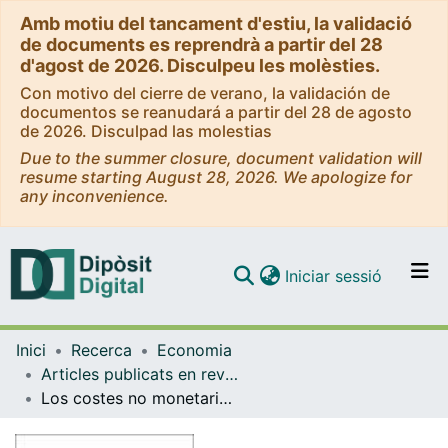
Amb motiu del tancament d'estiu, la validació
de documents es reprendrà a partir del 28
d'agost de 2026. Disculpeu les molèsties.
Con motivo del cierre de verano, la validación de
documentos se reanudará a partir del 28 de agosto
de 2026. Disculpad las molestias
Due to the summer closure, document validation will
resume starting August 28, 2026. We apologize for
any inconvenience.
(current)
Iniciar sessió
Comunitats i col·leccions
Inici
Recerca
Economia
Navega per tot el DD
Articles publicats en revistes (Economia)
Com publicar
Los costes no monetarios del abandono educativo prematuro: una estimación en términos de años de buena salud
Contacte