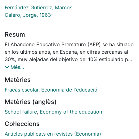
Fernández Gutiérrez, Marcos
Calero, Jorge, 1963-
Resum
El Abandono Educativo Prematuro (AEP) se ha situado
en los ultimos anos, en Espana, en cifras cercanas al
30%, muy alejadas del objetivo del 10% estipulado por
la UE. El AEP da lugar a importantes costes
Més...
monetarios y no monetarios, de los cuales son de
Matèries
particular importancia los costes en terminos de salud,
observados tanto en habitos y comportamientos con
Fracàs escolar
,
Economia de l'educació
repercusiones sobre la misma (inputs) como en los
Matèries (anglès)
propios resultados en salud (outputs). Las elevadas
cifras de AEP han despertado la preocupacion de la
School failure
,
Economy of the education
sociedad y de las politicas educativas; sin embargo, la
Col·leccions
evaluacion de los costes del AEP y, en particular,
aquellos de tipo no monetario (tales como los
Articles publicats en revistes (Economia)