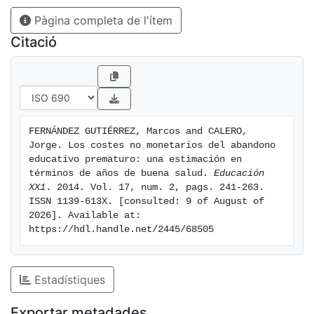
relativos a la salud), no ha sido apenas abordada
Pàgina completa de l'ítem
hasta la fecha. El objetivo de este trabajo es,
precisamente, evaluar y cuantificar los costes no
Citació
monetarios del AEP en terminos de la salud futura de
la poblacion espanola.
FERNÁNDEZ GUTIÉRREZ, Marcos and CALERO, 
Jorge. Los costes no monetarios del abandono 
educativo prematuro: una estimación en 
términos de años de buena salud. 
Educación 
XX1
. 2014. Vol. 17, num. 2, pags. 241-263. 
ISSN 1139-613X. [consulted: 9 of August of 
2026]. Available at: 
https://hdl.handle.net/2445/68505
Estadístiques
Exportar metadades