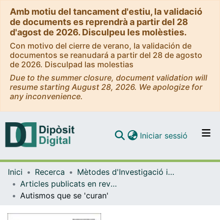
Amb motiu del tancament d'estiu, la validació
de documents es reprendrà a partir del 28
d'agost de 2026. Disculpeu les molèsties.
Con motivo del cierre de verano, la validación de
documentos se reanudará a partir del 28 de agosto
de 2026. Disculpad las molestias
Due to the summer closure, document validation will
resume starting August 28, 2026. We apologize for
any inconvenience.
(current)
Iniciar sessió
Comunitats i col·leccions
Inici
Recerca
Mètodes d'Investigació i Diagnòstic en Educació
Navega per tot el DD
Articles publicats en revistes (Mètodes d'Investigació i Diagnòstic en Educació)
Com publicar
Autismos que se 'curan'
Contacte