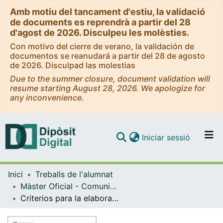
Amb motiu del tancament d'estiu, la validació
de documents es reprendrà a partir del 28
d'agost de 2026. Disculpeu les molèsties.
Con motivo del cierre de verano, la validación de
documentos se reanudará a partir del 28 de agosto
de 2026. Disculpad las molestias
Due to the summer closure, document validation will
resume starting August 28, 2026. We apologize for
any inconvenience.
(current)
Iniciar sessió
Comunitats i col·leccions
Inici
Treballs de l'alumnat
Navega per tot el DD
Màster Oficial - Comunicació Especialitzada
Com publicar
Criterios para la elaboración de planes de comunicación para radios privadas en base al objetivo cinco del plan nacional para el buen vivir en Ecuador
Contacte