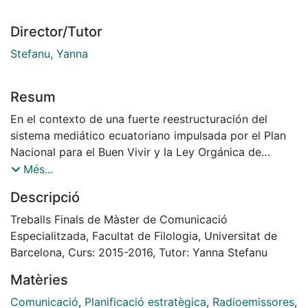
Director/Tutor
Stefanu, Yanna
Resum
En el contexto de una fuerte reestructuración del
sistema mediático ecuatoriano impulsada por el Plan
Nacional para el Buen Vivir y la Ley Orgánica de
Comunicación aprobada en 2013, los organismos de
Més...
control de la Comunicación recientemente creados
Descripció
han convocado en este año al primer concurso público
para la redistribución equitativa de frecuencias del
Treballs Finals de Màster de Comunicació
espectro radioeléctrico a nivel nacional. Como
Especialitzada, Facultat de Filologia, Universitat de
requisito para participar se han propuesto dos
Barcelona, Curs: 2015-2016, Tutor: Yanna Stefanu
documentos relacionados con la gestión de los
Matèries
medios de comunicación masivos: Plan de Gestión y
Proyecto Comunicacional. Desde la perspectiva de la
Comunicació
,
Planificació estratègica
,
Radioemissores
,