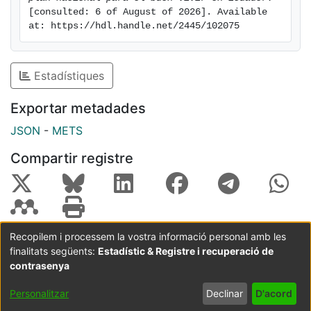
[consulted: 6 of August of 2026]. Available 
herramienta válida para gestionar los cambios
at: https://hdl.handle.net/2445/102075
impulsados por la nueva ley, a través de
la gestión de intangibles y programas de
Responsabilidad Social Corporativa
Estadístiques
Exportar metadades
JSON
-
METS
Compartir registre
Recopilem i processem la vostra informació personal amb les
finalitats següents:
Estadístic & Registre i recuperació de
Coordinació:
CRAI UB
Avís legal
Metadades
subjectes a:
contrasenya
Configuració
Política de
Acord
Personalitzar
Declinar
D'acord
de cookies
privadesa
d'usuari
final