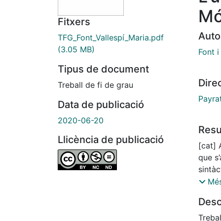
Mó
Fitxers
Auto
TFG_Font_Vallespí_Maria.pdf
(3.05 MB)
Font i
Tipus de document
Dire
Treball de fi de grau
Payrat
Data de publicació
2020-06-20
Res
Llicència de publicació
[cat] 
que s’
sintà
no apo
Més
el seu 
Desc
que si
aquest
Trebal