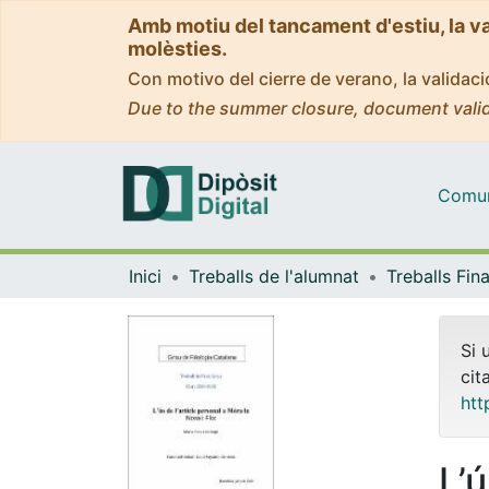
Amb motiu del tancament d'estiu, la v
molèsties.
Con motivo del cierre de verano, la valida
Due to the summer closure, document valid
Comuni
Inici
Treballs de l'alumnat
Si 
cit
htt
L’u