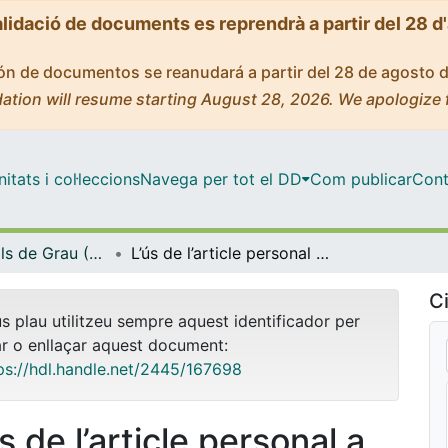
alidació de documents es reprendrà a partir del 28 d
ción de documentos se reanudará a partir del 28 de agosto 
ation will resume starting August 28, 2026. We apologize 
tats i col·leccions
Navega per tot el DD
Com publicar
Cont
Treballs Finals de Grau (TFG) - Filologia Catalana
L’ús de l’article personal a Móra la Nova i Flix
Ci
us plau utilitzeu sempre aquest identificador per
ar o enllaçar aquest document:
ps://hdl.handle.net/2445/167698
́s de l’article personal a