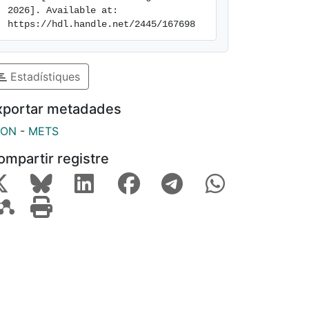
2026]. Available at: 
https://hdl.handle.net/2445/167698
Estadístiques
xportar metadades
SON
-
METS
ompartir registre