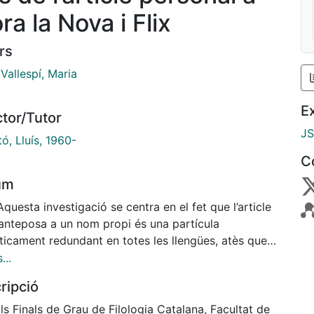
ra la Nova i Flix
rs
 Vallespí, Maria
E
ctor/Tutor
J
ó, Lluís, 1960-
C
um
Aquesta investigació se centra en el fet que l’article
anteposa a un nom propi és una partícula
cticament redundant en totes les llengües, atès que
rta cap novetat discursiva i no és necessari, doncs,
...
ús. Així i tot, però, el català és una de les llengües
ripció
́ exigeix l’article personal. Ara bé, com amb tot,
a partícula no sempre s’utilitza en el català oral,
ls Finals de Grau de Filologia Catalana, Facultat de