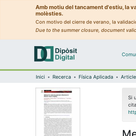
Amb motiu del tancament d'estiu, la v
molèsties.
Con motivo del cierre de verano, la valida
Due to the summer closure, document valid
Comuni
Inici
Recerca
Física Aplicada
Si 
cit
htt
Me