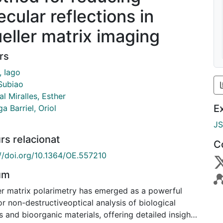
ecular reflections in
eller matrix imaging
rs
, Iago
 Subiao
l Miralles, Esther
E
a Barriel, Oriol
J
rs relacionat
C
://doi.org/10.1364/OE.557210
um
er matrix polarimetry has emerged as a powerful
or non-destructiveoptical analysis of biological
s and bioorganic materials, offering detailed insights