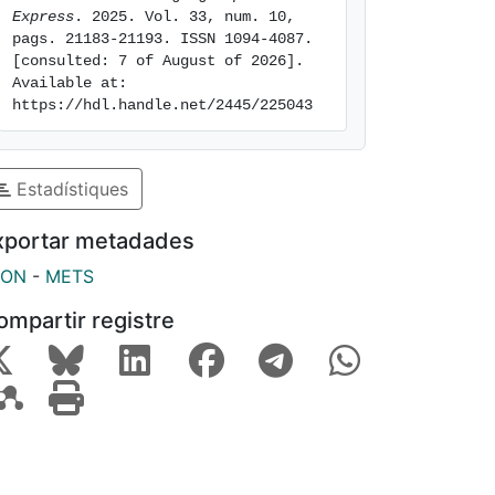
Express
. 2025. Vol. 33, num. 10, 
pags. 21183-21193. ISSN 1094-4087. 
[consulted: 7 of August of 2026]. 
Available at: 
https://hdl.handle.net/2445/225043
Estadístiques
xportar metadades
SON
-
METS
ompartir registre