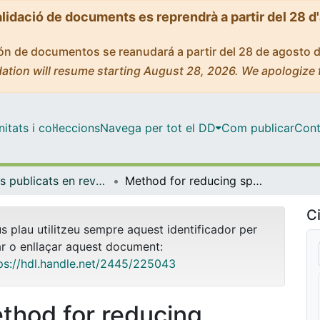
alidació de documents es reprendrà a partir del 28 d
ción de documentos se reanudará a partir del 28 de agosto 
ation will resume starting August 28, 2026. We apologize 
tats i col·leccions
Navega per tot el DD
Com publicar
Cont
Articles publicats en revistes (Física Aplicada)
Method for reducing specular reflections in Mueller matrix imaging
Ci
us plau utilitzeu sempre aquest identificador per
ar o enllaçar aquest document:
ps://hdl.handle.net/2445/225043
thod for reducing