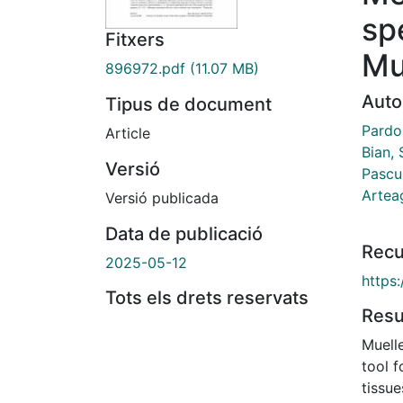
sp
Fitxers
Mu
896972.pdf
(11.07 MB)
Auto
Tipus de document
Pardo
Article
Bian,
Versió
Pascua
Arteag
Versió publicada
Data de publicació
Recu
2025-05-12
https
Tots els drets reservats
Res
Muell
tool f
tissue