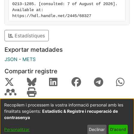
0213-1285. [consulted: 7 of August of 2026]. 
Available at: 
https://hdl.handle.net/2445/68327
Estadístiques
Exportar metadades
JSON
-
METS
Compartir registre
Recopilem i processem la vostra informació personal amb les
finalitats següents:
Estadístic & Registre i recuperació de
Coordinació:
CRAI UB
Avís legal
Metadades
subjectes a:
contrasenya
Configuració
Política de
Acord
Personalitzar
Declinar
D'acord
de cookies
privadesa
d'usuari