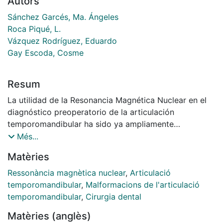
Autors
Sánchez Garcés, Ma. Ángeles
Roca Piqué, L.
Vázquez Rodríguez, Eduardo
Gay Escoda, Cosme
Resum
La utilidad de la Resonancia Magnética Nuclear en el
diagnóstico preoperatorio de la articulación
temporomandibular ha sido ya ampliamente
demostrada. Los resultados obtenidos de la revisión
Més...
de cuatro pacientes, intervenidos quirúrgicamente con
Matèries
la técnica de Weinberg y Cousens y la de Leopard,
mediante imágenes de Resonancia Magnética
Ressonància magnètica nuclear
,
Articulació
estáticas y pseudodinámicas, muestran que, su utilid
temporomandibular
,
Malformacions de l'articulació
ad no es tan evidente cuando se trata de evaluar los
temporomandibular
,
Cirurgia dental
resultados postoperatorios. En el presente artículo se
Matèries (anglès)
pretende analizar los resultados obtenidos después de