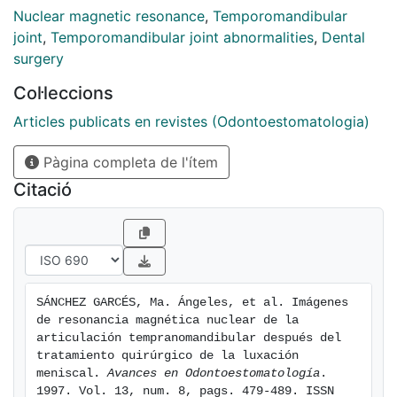
la cirugía de reposición meniscal mediante Resonancia
Nuclear magnetic resonance
,
Temporomandibular
Magnética y poner en evidencia hasta qué punto se
joint
,
Temporomandibular joint abnormalities
,
Dental
reestablece la relación anatómica y funcional después
surgery
de dichas técnicas.
Col·leccions
Articles publicats en revistes (Odontoestomatologia)
Pàgina completa de l'ítem
Citació
SÁNCHEZ GARCÉS, Ma. Ángeles, et al. Imágenes 
de resonancia magnética nuclear de la 
articulación tempranomandibular después del 
tratamiento quirúrgico de la luxación 
meniscal. 
Avances en Odontoestomatología
. 
1997. Vol. 13, num. 8, pags. 479-489. ISSN 