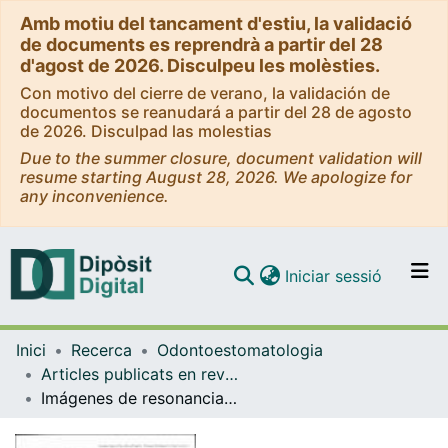
Amb motiu del tancament d'estiu, la validació
de documents es reprendrà a partir del 28
d'agost de 2026. Disculpeu les molèsties.
Con motivo del cierre de verano, la validación de
documentos se reanudará a partir del 28 de agosto
de 2026. Disculpad las molestias
Due to the summer closure, document validation will
resume starting August 28, 2026. We apologize for
any inconvenience.
(current)
Iniciar sessió
Comunitats i col·leccions
Inici
Recerca
Odontoestomatologia
Navega per tot el DD
Articles publicats en revistes (Odontoestomatologia)
Com publicar
Imágenes de resonancia magnética nuclear de la articulación tempranomandibular después del tratamiento quirúrgico de la luxación meniscal
Contacte